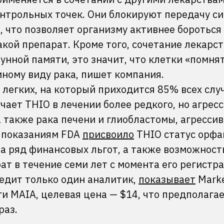
трольных точек. Они блокируют передачу си
, что позволяет организму активнее бороться 
такой препарат. Кроме того, сочетание лекарст
ной памяти, это значит, что клетки «помнят
ному виду рака, пишет компания.
легких, на который приходится 85% всех слу
чает THIO в лечении более редкого, но агрес
а также рака печени и глиобластомы, агресси
м показаниям FDA
присвоило
THIO статус орфа
а ряд финансовых льгот, а также возможност
т в течение семи лет с момента его регистра
едит только один аналитик,
показывает
Marke
и MAIA, целевая цена — $14, что предполага
раз.