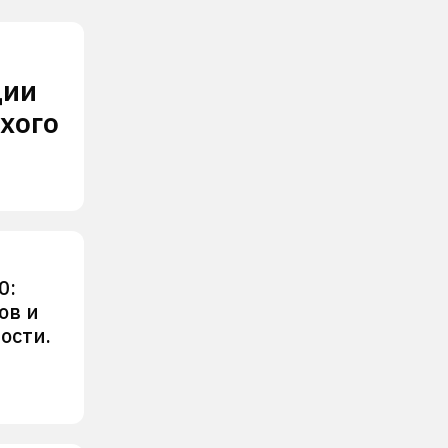
ции
хого
0:
ов и
ости.