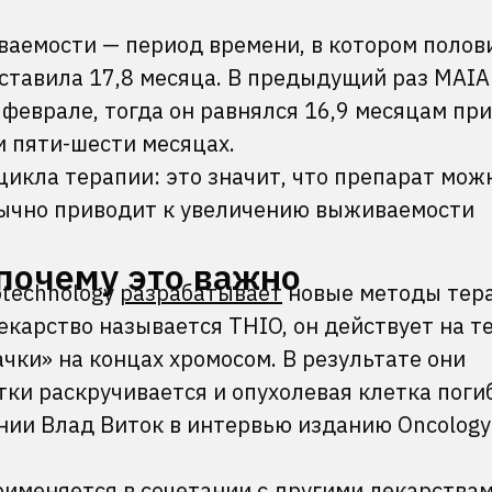
аемости — период времени, в котором полов
ставила 17,8 месяца. В предыдущий раз MAIA
 феврале, тогда он равнялся 16,9 месяцам при
 пяти-шести месяцах.
икла терапии: это значит, что препарат мож
бычно приводит к увеличению выживаемости
.
 почему это важно
otechnology
разрабатывает
новые методы тер
лекарство называется THIO, он действует на 
чки» на концах хромосом. В результате они
ки раскручивается и опухолевая клетка поги
нии Влад Виток в интервью изданию Oncology
именяется в сочетании с другими лекарствам