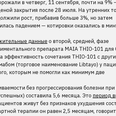
орожали в четверг, 11 сентября, почти на 9% 
ценой закрытия после 28 июля. На утренних т
олжили рост, прибавив больше 3%, но затем
лась падением — котировки оказались в мин
жительные данные
о второй, средней, фазе
иментального препарата MAIA THIO-101 для 
ла эффективность сочетания THIO-101 с друг
абом (торговое наименование Libtayo) у паци
го, которым не помогли как минимум две
иваемости без прогрессирования болезни при
успешных) составила 5,6 месяца. Это
период 
ациентов живут без признаков ухудшения сос
артной терапии он равен 2,5 месяцам, говорит