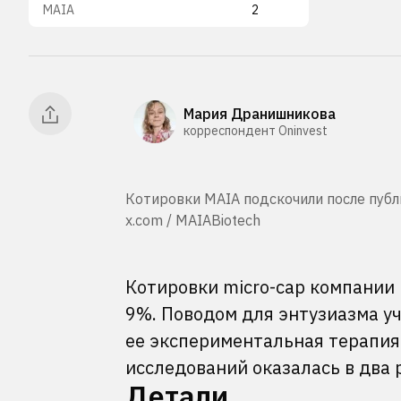
MAIA
2
Мария Дранишникова
корреспондент Oninvest
Котировки MAIA подскочили после публ
x.com / MAIABiotech
Котировки micro-cap компании 
9%. Поводом для энтузиазма у
ее экспериментальная терапия 
исследований оказалась в два
Детали