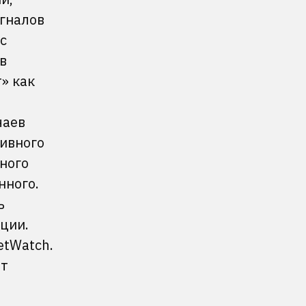
гналов
с
в
» как
чаев
сивного
вного
нного.
ь
ции.
tWatch.
ет