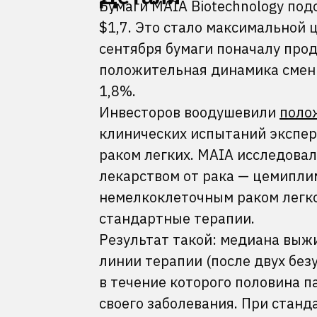
Бумаги MAIA Biotechnology под
$1,7. Это стало максимальной 
сентября бумаги поначалу прод
положительная динамика смени
1,8%.
Инвесторов воодушевили
поло
клинических испытаний экспер
раком легких. MAIA исследова
лекарством от рака — цемиплим
немелкоклеточным раком легко
стандартные терапии.
Результат такой: медиана выж
линии терапии (после двух без
в течение которого половина п
своего заболевания. При станд