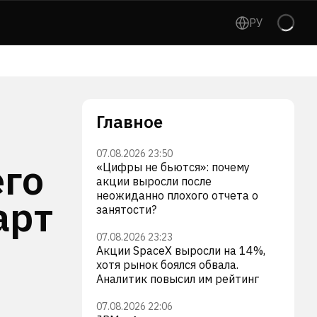
РУ
Главное
07.08.2026 23:50
его
«Цифры не бьются»: почему
акции выросли после
неожиданно плохого отчета о
арт
занятости?
07.08.2026 23:23
Акции SpaceX выросли на 14%,
хотя рынок боялся обвала.
Аналитик повысил им рейтинг
07.08.2026 22:06