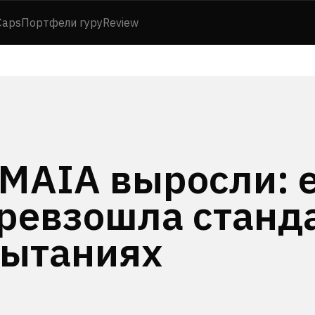
Caps
Портфели гуру
Review
 MAIA выросли: 
превзошла станд
пытаниях