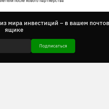
злетели после нового партнерства
из мира инвестиций – в вашем почто
ящике
Подписаться