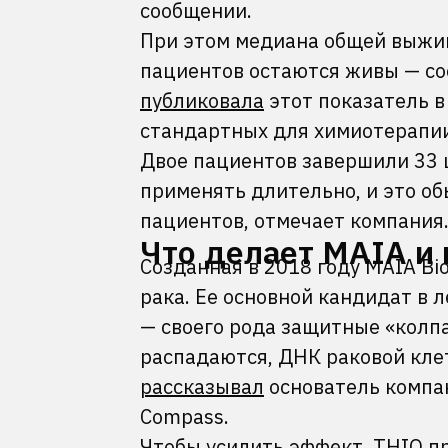
сообщении.
При этом медиана общей выжив
пациентов остаются живы — со
публиковала
этот показатель в
стандартных для химиотерапии
Двое пациентов завершили 33 ц
применять длительно, и это о
пациентов, отмечает компания
Что делает MAIA и
Созданная в 2018 году MAIA Bi
рака. Ее основной кандидат в 
— своего рода защитные «колпа
распадаются, ДНК раковой клет
рассказывал
основатель компа
Compass.
Чтобы усилить эффект, THIO пр