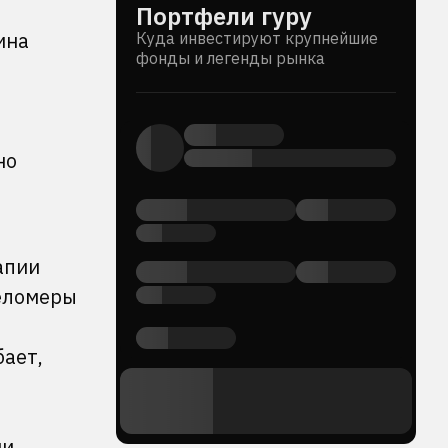
Портфели гуру
ина
Куда инвестируют крупнейшие
фонды и легенды рынка
но
апии
теломеры
бает,
и,