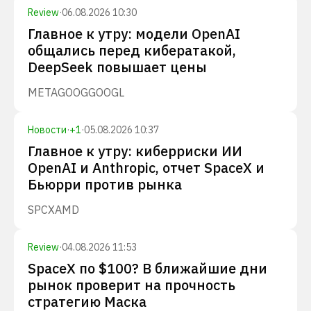
Review
·
06.08.2026 10:30
Главное к утру: модели OpenAI
общались перед кибератакой,
DeepSeek повышает цены
META
GOOG
GOOGL
Новости
·
+
1
·
05.08.2026 10:37
Главное к утру: киберриски ИИ
OpenAI и Anthropic, отчет SpaceX и
Бьюрри против рынка
SPCX
AMD
Review
·
04.08.2026 11:53
SpaceX по $100? В ближайшие дни
рынок проверит на прочность
стратегию Маска