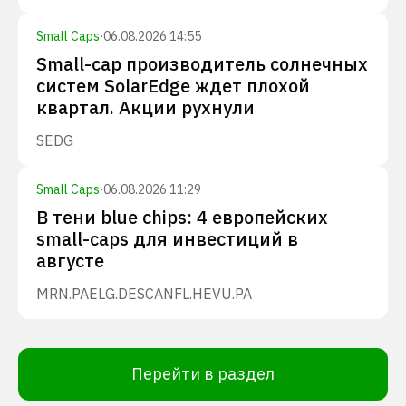
Small Caps
·
06.08.2026 14:55
Small-cap производитель солнечных
систем SolarEdge ждет плохой
квартал. Акции рухнули
SEDG
Small Caps
·
06.08.2026 11:29
В тени blue chips: 4 европейских
small-caps для инвестиций в
августе
MRN.PA
ELG.DE
SCANFL.HE
VU.PA
Перейти в раздел