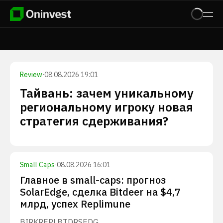
Review
·
08.08.2026 19:01
Тайвань: зачем уникальному
региональному игроку новая
стратегия сдерживания?
Small Caps
·
08.08.2026 16:01
Главное в small-caps: прогноз
SolarEdge, сделка Bitdeer на $4,7
млрд, успех Replimune
BIRK
REPL
BTDR
SEDG