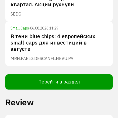
квартал. Акции рухнули
SEDG
Small Caps
·
06.08.2026 11:29
В тени blue chips: 4 европейских
small-caps для инвестиций в
августе
MRN.PA
ELG.DE
SCANFL.HE
VU.PA
Перейти в раздел
Review