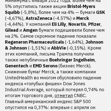
минимума с января 2022 года. Более чем на
5% опустились также акции
Bristol-Myers
Squibb
(-5,8%), более чем на 4% — бумаги
GSK
(-4,67%),
AstraZeneca
(-4.57%) и
Merck
(-4,44%). У компаний
Eli Lilly
,
Novartis
,
Pfizer
,
Gilead
и
Amgen
бумаги подешевели более чем
на 2%. Самое скромное падение показали
Regeneron Pharmaceuticals
(-1,64%),
Johnson
& Johnson
(-1,51%) и
AbbVie
(-0,15%). Кроме
этих компаний, письма Трампа получили
также непубличные
Boehringer Ingelheim
,
Genentech
и
EMD Serono
(бизнес Merck).
Снижение бумаг Merck, а также компании
UnitedHealth во многом обусловило падение
индекса «голубых фишек» Dow Jones
Industrial Average, который потерял 0,74% по
итогам торгового дня,
отметил
CNBC.
Главный американский индекс S&P 500
опустился на 0,37%: впервые с апреля он