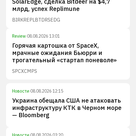
SolarEdge, сделка Bitdeer на $4,7
млрд, успех Replimune
BIRK
REPL
BTDR
SEDG
Review
·
08.08.2026 13:01
Горячая картошка от SpaceX,
мрачные ожидания Бьюрри и
трогательный «стартап поневоле»
SPCX
CMPS
Новости
·
08.08.2026 12:15
Украина обещала США не атаковать
инфраструктуру КТК в Черном море
— Bloomberg
Новости
·
08.08.2026 03:20