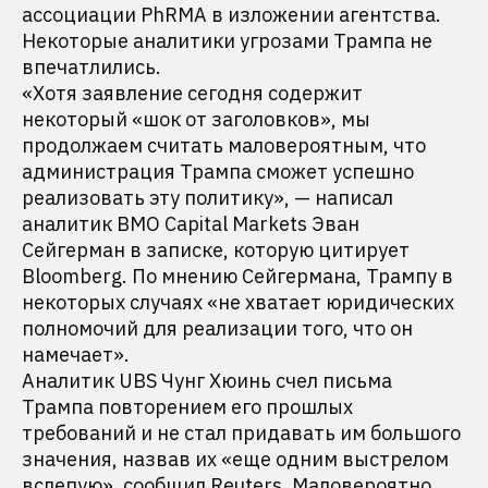
ассоциации PhRMA в изложении агентства.
Некоторые аналитики угрозами Трампа не
впечатлились.
«Хотя заявление сегодня содержит
некоторый «шок от заголовков», мы
продолжаем считать маловероятным, что
администрация Трампа сможет успешно
реализовать эту политику», — написал
аналитик BMO Capital Markets Эван
Сейгерман в записке, которую цитирует
Bloomberg. По мнению Сейгермана, Трампу в
некоторых случаях «не хватает юридических
полномочий для реализации того, что он
намечает».
Аналитик UBS Чунг Хюинь счел письма
Трампа повторением его прошлых
требований и не стал придавать им большого
значения, назвав их «еще одним выстрелом
вслепую»,
сообщил
Reuters. Маловероятно,