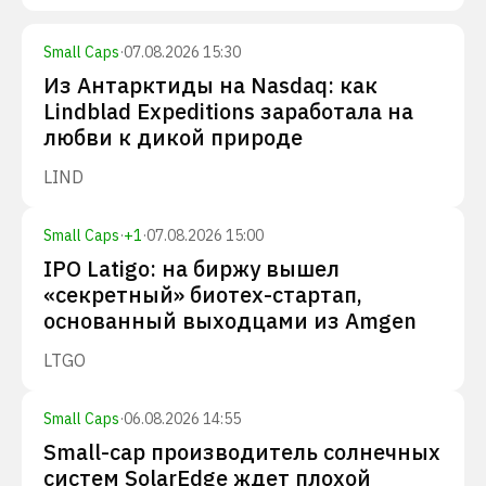
Small Caps
·
07.08.2026 15:30
Из Антарктиды на Nasdaq: как
Lindblad Expeditions заработала на
любви к дикой природе
LIND
Small Caps
·
+
1
·
07.08.2026 15:00
IPO Latigo: на биржу вышел
«секретный» биотех-стартап,
основанный выходцами из Amgen
LTGO
Small Caps
·
06.08.2026 14:55
Small-cap производитель солнечных
систем SolarEdge ждет плохой