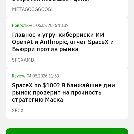
META
GOOG
GOOGL
Новости
·
+
1
·
05.08.2026 10:37
Главное к утру: киберриски ИИ
OpenAI и Anthropic, отчет SpaceX и
Бьюрри против рынка
SPCX
AMD
Review
·
04.08.2026 11:53
SpaceX по $100? В ближайшие дни
рынок проверит на прочность
стратегию Маска
SPCX