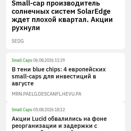
Small-cap производитель
солнечных систем SolarEdge
ждет плохой квартал. Акции
рухнули
SEDG
Small Caps
·
06.08.2026 11:29
В тени blue chips: 4 европейских
small-caps для инвестиций в
августе
MRN.PA
ELG.DE
SCANFL.HE
VU.PA
Small Caps
·
05.08.2026 18:12
Акции Lucid обвалились на фоне
реорганизации и задержки с