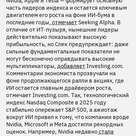
Nvidia, Apple и Tesla — формирует основную
часть лидеров индекса и остается ключевым
двигателем его роста на фоне ИИ-бума в
последние годы,
отмечает
Seeking Alpha. В
отличие от ИT-пузыря, нынешние лидеры
действительно показывают высокую
прибыльность, но Слек предупреждает: даже
сильные фундаментальные показатели не
могут бесконечно оправдывать высокие
мультипликаторы,
добавляет
Investing.com.
Комментарии экономиста прозвучали на
фоне продолжающегося ралли в акциях, где
ИИ остается главным драйвером роста,
отмечает Investing.com. Так, технологический
индекс Nasdaq Composite в 2025 году
стабильно опережает S&P 500, а ажиотаж
вокруг ИИ привел к тому, что компании вроде
Nvidia, Microsoft и Meta достигли рекордных
оценок. Например, Nvidia недавно
стала