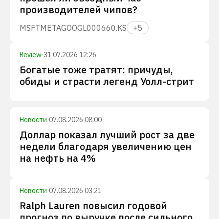
производителей чипов?
MSFT
META
GOOGL
000660.KS
+
5
Review
·
31.07.2026 12:26
Богатые тоже тратят: причуды,
обиды и страсти легенд Уолл-стрит
Новости
·
07.08.2026 08:00
Доллар показал лучший рост за две
недели благодаря увеличению цен
на нефть на 4%
Новости
·
07.08.2026 03:21
Ralph Lauren повысил годовой
прогноз по выручке после сильного