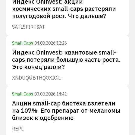
Индекс Oninvest: акции
космических small-caps растеряли
полугодовой рост. Что дальше?
SATL
SPIR
TSAT
Small Caps
·
04.08.2026 12:26
Индекс Oninvest: квантовые small-
caps потеряли большую часть роста.
Это конец ралли?
XNDU
QUBT
HQ
OXIG.L
Small Caps
·
03.08.2026 14:41
Акции small-cap биотеха взлетели
на 107%. Его препарат от меланомы
близок к одобрению
REPL