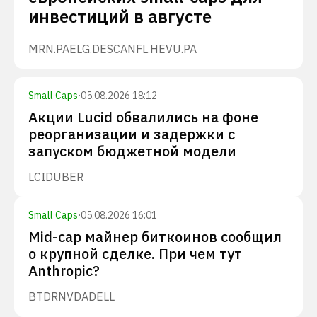
инвестиций в августе
MRN.PA
ELG.DE
SCANFL.HE
VU.PA
Small Caps
·
05.08.2026 18:12
Акции Lucid обвалились на фоне
реорганизации и задержки с
запуском бюджетной модели
LCID
UBER
Small Caps
·
05.08.2026 16:01
Mid-cap майнер биткоинов сообщил
о крупной сделке. При чем тут
Anthropic?
BTDR
NVDA
DELL