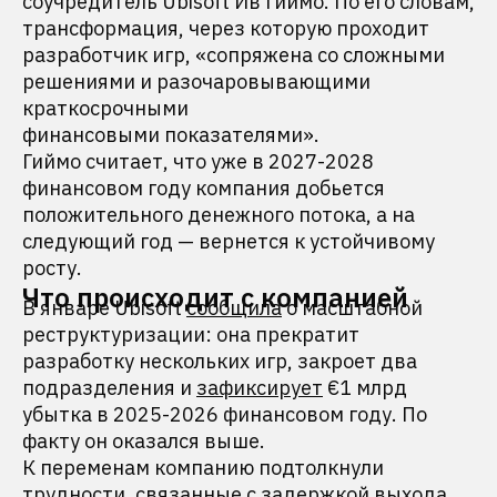
соучредитель Ubisoft Ив Гиймо. По его словам,
трансформация, через которую проходит
разработчик игр, «сопряжена со сложными
решениями и разочаровывающими
краткосрочными
финансовыми показателями».
Гиймо считает, что уже в 2027-2028
финансовом году компания добьется
положительного денежного потока, а на
следующий год — вернется к устойчивому
росту.
Что происходит с компанией
В январе Ubisoft
сообщила
о масштабной
реструктуризации: она прекратит
разработку нескольких игр, закроет два
подразделения и
зафиксирует
€1 млрд
убытка в 2025-2026 финансовом году. По
факту он оказался выше.
К переменам компанию подтолкнули
трудности, связанные с
задержкой
выхода