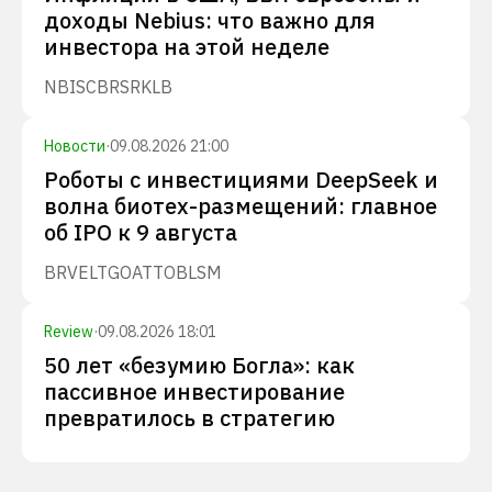
доходы Nebius: что важно для
инвестора на этой неделе
NBIS
CBRS
RKLB
Новости
·
09.08.2026 21:00
Роботы с инвестициями DeepSeek и
волна биотех-размещений: главное
об IPO к 9 августа
BRVE
LTGO
ATTO
BLSM
Review
·
09.08.2026 18:01
50 лет «безумию Богла»: как
пассивное инвестирование
превратилось в стратегию