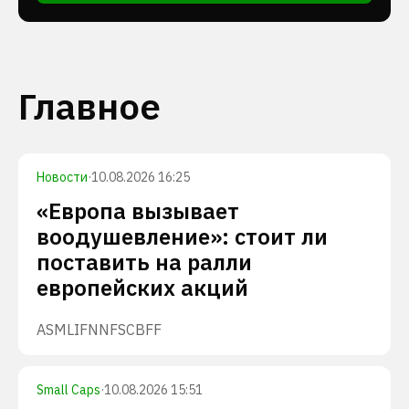
Главное
Новости
·
10.08.2026 16:25
«Европа вызывает
воодушевление»: стоит ли
поставить на ралли
европейских акций
ASML
IFNNF
SCBFF
Small Caps
·
10.08.2026 15:51