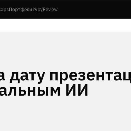
Caps
Портфели гуру
Review
а дату презента
окальным ИИ