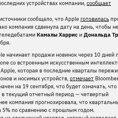
последних устройствах компании,
сообщает
 источники сообщало, что Apple
готовилась
пр
ко компания сдвинула дату на день, чтобы н
 теледебатами
Камалы Харрис
и
Дональда Т
бря.
le начинает продажи новинок через 10 дней 
Phone со встроенным искусственным интеллек
Apple, которая в последние кварталы переж
онов и носимых устройств,
отмечает
Bloomber
чен на 19 сентября, что будет означать, что
т в текущий отчетный период — четвертый
нее компания прогнозировала, что квартальн
 5% по сравнению с прошлым годом.
я на следующий квартал, который совпадает 