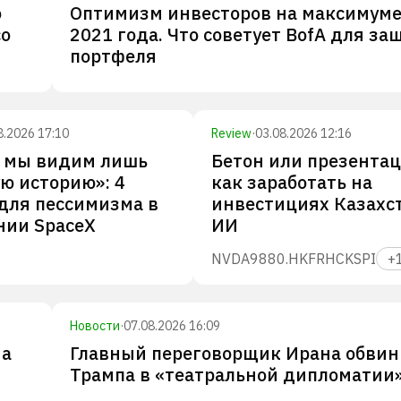
о
Оптимизм инвесторов на максимуме
со
2021 года. Что советует BofA для з
портфеля
8.2026 17:10
Review
·
03.08.2026 12:16
с мы видим лишь
Бетон или презентац
ю историю»: 4
как заработать на
для пессимизма в
инвестициях Казахс
нии SpaceX
ИИ
NVDA
9880.HK
FRHC
KSPI
+
Новости
·
07.08.2026 16:09
ма
Главный переговорщик Ирана обвин
Трампа в «театральной дипломатии