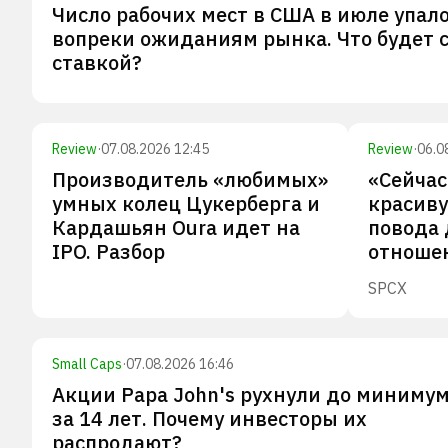
Число рабочих мест в США в июле упал
вопреки ожиданиям рынка. Что будет 
ставкой?
Review
·
07.08.2026 12:45
Review
·
06.0
Производитель «любимых»
«Сейча
умных колец Цукерберга и
красиву
Кардашьян Oura идет на
повода 
IPO. Разбор
отноше
SPCX
Small Caps
·
07.08.2026 16:46
Акции Papa John's рухнули до миниму
за 14 лет. Почему инвесторы их
распродают?