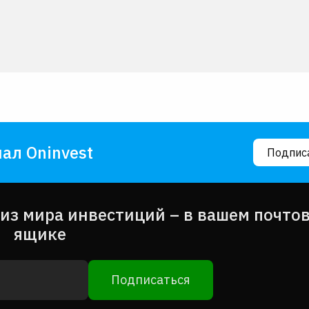
ал Oninvest
Подпис
из мира инвестиций – в вашем почто
ящике
Подписаться