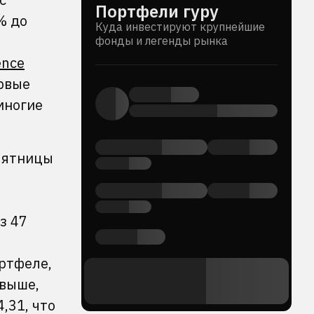
Портфели гуру
% до
Куда инвестируют крупнейшие
фонды и легенды рынка
ence
ервые
 многие
 пятницы
з 47
ортфеле,
 выше,
,31, что