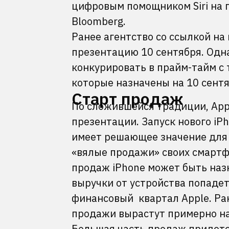
цифровым помощником Siri на 
Bloomberg.
Ранее агентство со ссылкой на
презентацию 10 сентября. Одна
конкурировать в прайм-тайм с
которые назначены на 10 сентя
Старт продаж
По сложившейся традиции, App
презентации. Запуск нового i
имеет решающее значение для 
«вялые продажи» своих смартф
продаж iPhone может быть назна
выручки от устройства попаде
финансовый квартал Apple. Ра
продажи вырастут примерно на
Большая часть продаж придетс