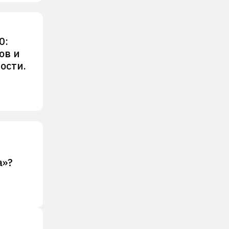
0:
ов и
ости.
а»?