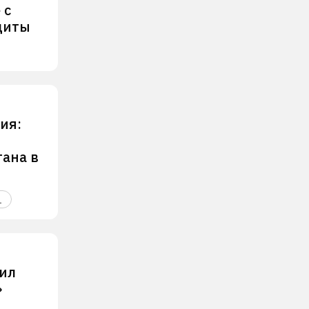
 с
ащиты
ия:
тана в
1
ил
»