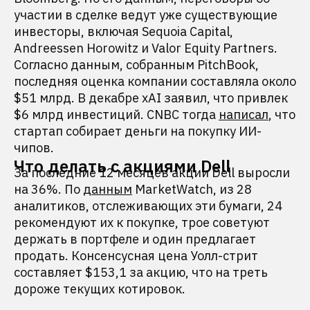
участии в сделке ведут уже существующие
инвесторы, включая Sequoia Capital,
Andreessen Horowitz и Valor Equity Partners.
Согласно данным, собранным PitchBook,
последняя оценка компании составляла около
$51 млрд. В декабре xAI заявил, что привлек
$6 млрд инвестиций. CNBC тогда
написал
, что
стартап собирает деньги на покупку ИИ-
чипов.
Что делать с акциями Dell
За последние 12 месяцев акции Dell выросли
на 36%. По
данным
MarketWatch, из 28
аналитиков, отслеживающих эти бумаги, 24
рекомендуют их к покупке, трое советуют
держать в портфеле и один предлагает
продать. Консенсусная цена Уолл-стрит
составляет $153,1 за акцию, что на треть
дороже текущих котировок.