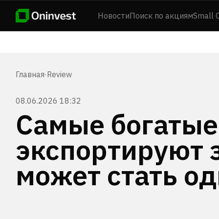
Новости
Поиск по акциям
Small 
Главная
·
Review
08.06.2026 18:32
Самые богатые
экспортируют 
может стать од