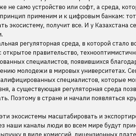
е не само устройство или софт, а среда, кото
 принцип применим и к цифровым банкам: тот
ть экосистему, получит все. И у Казахстана с
и.
альная регуляторная среда, в которой стало 
: открытое правительство, технооптимистичн
зованных специалистов, появившихся благода
чению молодежи в мировых университетах. Се
квалифицированных специалистов, которые мо
вня, а существующая регуляторная среда поз
ть. Поэтому в стране и начали появляться кр
ти экосистемы масштабировать и экспортир
ез наши каналы люди во всем мире будут при
выручку в виде комиссий, лицензионных плат