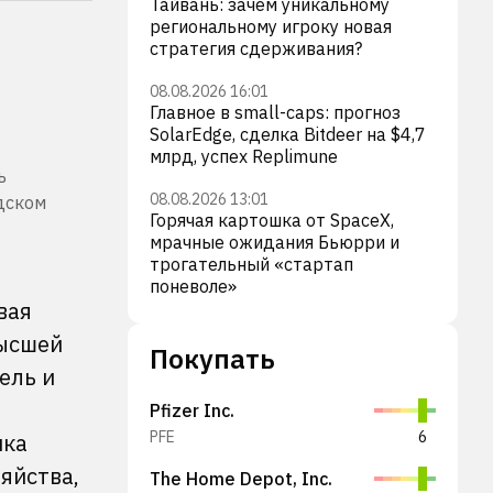
Тайвань: зачем уникальному
региональному игроку новая
стратегия сдерживания?
08.08.2026 16:01
Главное в small-caps: прогноз
SolarEdge, сделка Bitdeer на $4,7
млрд, успех Replimune
ь
08.08.2026 13:01
дском
Горячая картошка от SpaceX,
мрачные ожидания Бьюрри и
трогательный «стартап
поневоле»
вая
высшей
Покупать
ель и
Pfizer Inc.
PFE
6
ика
яйства,
The Home Depot, Inc.