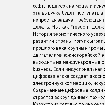
софт, подписок на модели иску
эта выручка будет поступать в
непростая задача, требующая п
делать. Мы, как Freedom, дол
История экономического успех
развитии страны могут сыграт
прошлого века крупные промыш
двигателями южнокорейской эко
выходить на международные р
бизнеса. Если индустриальная э
цифровая эпоха создает экоси
электронную коммерцию, искус
Современные цифровые холдинг
строятся вокруг данных, техно
Казахстана сегодня также ок