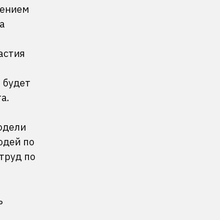
лением
а
астия
 будет
а.
одели
юдей по
труд по
ь