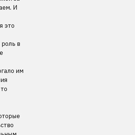
аем. И
я это
 роль в
е
огало им
ния
 то
которые
ьство
льным