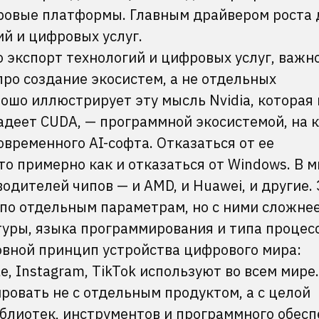
ровые платформы. Главным драйвером роста 
ий и цифровых услуг.
о экспорт технологий и цифровых услуг, важн
про создание экосистем, а не отдельных
ошо иллюстрирует эту мысль Nvidia, которая 
адеет CUDA, — программной экосистемой, на 
овременного AI-софта. Отказаться от ее
то примерно как и отказаться от Windows. В м
одителей чипов — и AMD, и Huawei, и другие.
 по отдельным параметрам, но с ними сложне
туры, языка программирования и типа процес
овной принцип устройства цифрового мира:
e, Instagram, TikTok используют во всем мире
ровать не с отдельным продуктом, а с целой
блиотек, инструментов и программного обесп