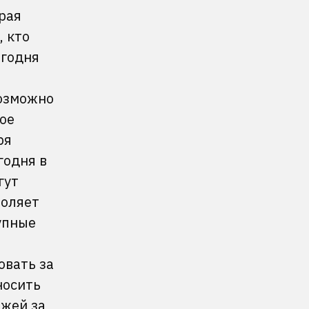
рая
, кто
егодня
возможно
ое
ря
годня в
гут
воляет
упные
овать за
носить
ежей за