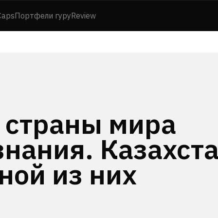
Caps
Портфели гуру
Review
 страны мира
знания. Казахст
ной из них