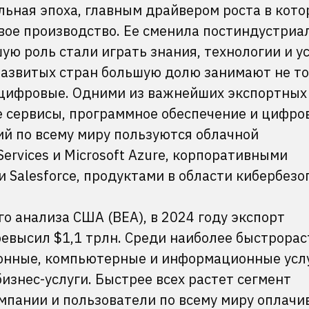
льная эпоха, главным драйвером роста в кото
вое производство. Ее сменила постиндустриа
ую роль стали играть знания, технологии и ус
развитых стран большую долю занимают не то
 цифровые. Одними из важнейших экспортных
 сервисы, программное обеспечение и цифро
й по всему миру пользуются облачной
rvices и Microsoft Azure, корпоративными
и Salesforce, продуктами в области кибербез
о анализа США (BEA), в 2024 году экспорт
ревысил $1,1 трлн. Среди наиболее быстрора
онные, компьютерные и информационные услу
изнес-услуги. Быстрее всех растет сегмент
омпании и пользователи по всему миру оплач