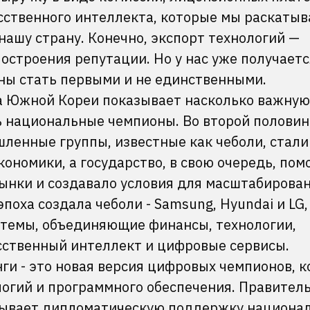
сственного интеллекта, которые мы раскатыв
 нашу страну. Конечно, экспорт технологий —
остроения репутации. Но у нас уже получаетс
жны стать первыми и не единственными.
а Южной Кореи показывает насколько важную
ь национальные чемпионы. Во второй половин
ленные группы, известные как чеболи, стали
номики, а государство, в свою очередь, пом
ынки и создавало условия для масштабирова
поха создала чеболи - Samsung, Hyundai и LG,
стемы, объединяющие финансы, технологии,
ственный интеллект и цифровые сервисы.
и - это новая версия цифровых чемпионов, 
логий и программного обеспечения. Правител
азывает дипломатическую поддержку национа