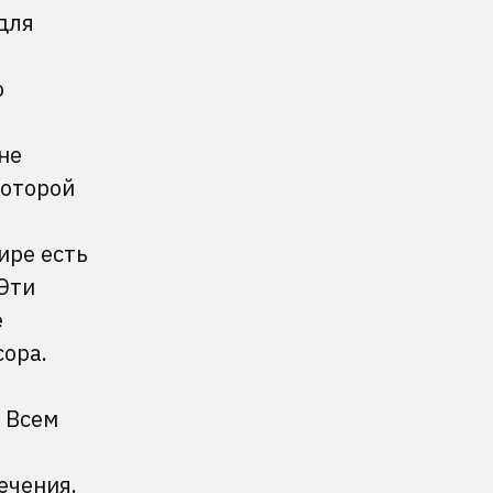
для
о
не
которой
ире есть
 Эти
е
сора.
. Всем
ечения.