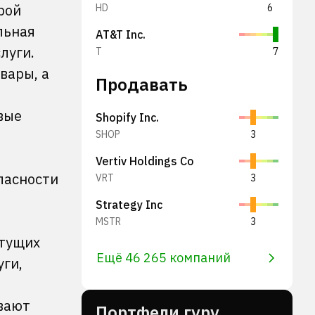
рой
HD
6
льная
AT&T Inc.
луги.
T
7
вары, а
Продавать
вые
Shopify Inc.
SHOP
3
Vertiv Holdings Co
опасности
VRT
3
Strategy Inc
MSTR
3
стущих
Ещё 46 265 компаний
ги,
ивают
Портфели гуру