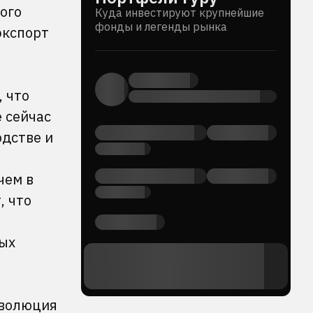
ого
Куда инвестируют крупнейшие
фонды и легенды рынка
экспорт
, что
 сейчас
одстве и
чем в
, что
ых
революция