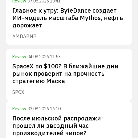
Review
·
07.08.2026 10:41
Главное к утру: ByteDance создает
ИИ-модель масштаба Mythos, нефть
дорожает
AMD
ABNB
Review
·
04.08.2026 11:53
SpaceX по $100? В ближайшие дни
рынок проверит на прочность
стратегию Маска
SPCX
Review
·
03.08.2026 16:10
После июльской распродажи:
прошел ли звездный час
производителей чипов?