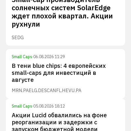
солнечных систем SolarEdge
ждет плохой квартал. Акции
рухнули
SEDG
Small Caps
·
06.08.2026 11:29
В тени blue chips: 4 европейских
small-caps для инвестиций в
августе
MRN.PA
ELG.DE
SCANFL.HE
VU.PA
Small Caps
·
05.08.2026 18:12
Акции Lucid обвалились на фоне
реорганизации и задержки с
запуском бюджетной модели