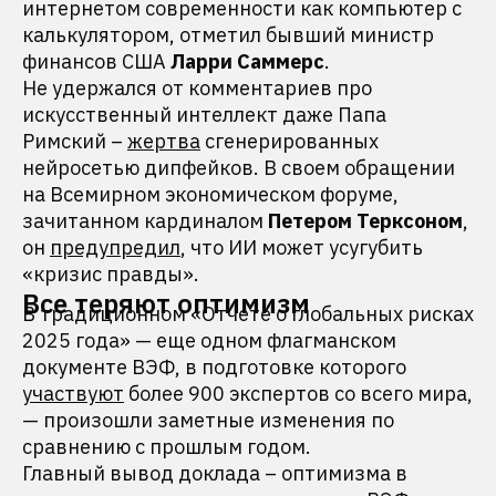
интернетом современности как компьютер с
калькулятором, отметил бывший министр
финансов США
Ларри Саммерс
.
Не удержался от комментариев про
искусственный интеллект даже Папа
Римский –
жертва
сгенерированных
нейросетью дипфейков. В своем обращении
на Всемирном экономическом форуме,
зачитанном кардиналом
Петером Терксоном
,
он
предупредил
, что ИИ может усугубить
«кризис правды».
Все теряют оптимизм
В традиционном «Отчете о глобальных рисках
2025 года» — еще одном флагманском
документе ВЭФ, в подготовке которого
участвуют
более 900 экспертов со всего мира,
— произошли заметные изменения по
сравнению с прошлым годом.
Главный вывод доклада – оптимизма в