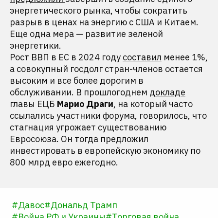
энергетического рынка, чтобы сократить
разрыв в ценах на энергию с США и Китаем.
Еще одна мера — развитие зеленой
энергетики.
Рост ВВП в ЕС в 2024 году
составил
менее 1%,
а совокупный госдолг стран-членов остается
высоким и все более дорогим в
обслуживании. В прошлогоднем
докладе
главы ЕЦБ
Марио Драги
, на который часто
ссылались участники форума, говорилось, что
стагнация угрожает существованию
Евросоюза. Он тогда предложил
инвестировать в европейскую экономику по
800 млрд евро ежегодно.
#
Давос
#
Дональд Трамп
#
Война РФ и Украины
#
Торговая война