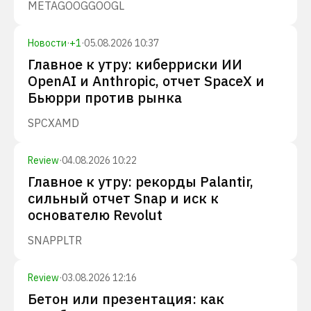
META
GOOG
GOOGL
Новости
·
+
1
·
05.08.2026 10:37
Главное к утру: киберриски ИИ
OpenAI и Anthropic, отчет SpaceX и
Бьюрри против рынка
SPCX
AMD
Review
·
04.08.2026 10:22
Главное к утру: рекорды Palantir,
сильный отчет Snap и иск к
основателю Revolut
SNAP
PLTR
Review
·
03.08.2026 12:16
Бетон или презентация: как