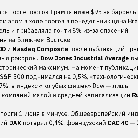
сь после постов Трампа ниже $95 за баррель:
и этом в ходе торгов в понедельник цена Bre
ель и прибавляла почти 8% из-за опасений
ия на Ближнем Востоке.
00
и
Nasdaq Composite
после публикаций Тра
овые рекорды.
Dow Jones Industrial Average
вы
исторический максимум. На момент публикаци
 S&P 500 поднимался на 0,5%, «технологическ
,7%, а индекс «голубых фишек» Dow — лишь
 компаний малой и средней капитализации
R
торги 1 июня в минусе. Общеевропейский ин
кий
DAX
потерял 0,4%, французский
CAC 40
— 