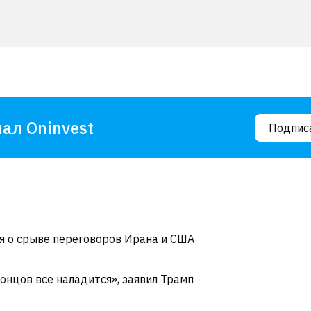
ал Oninvest
Подпис
ия о срыве переговоров Ирана и США
онцов все наладится», заявил Трамп