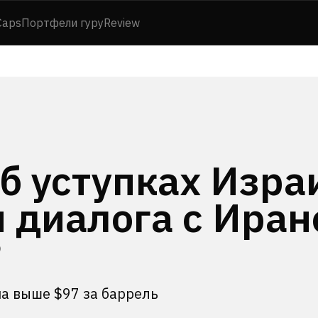
Caps
Портфели гуру
Review
б уступках Изра
 диалога с Иран
?
а выше $97 за баррель