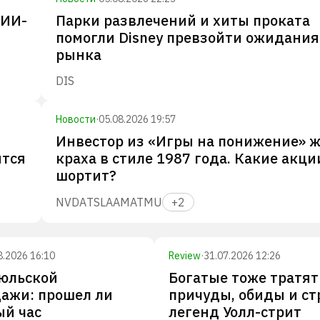
 ИИ-
Парки развлечений и хиты проката
помогли Disney превзойти ожидания
рынка
DIS
Новости
·
05.08.2026 19:57
Инвестор из «Игры на понижение» 
ится
краха в стиле 1987 года. Какие акци
шортит?
NVDA
TSLA
AMAT
MU
+
2
8.2026 16:10
Review
·
31.07.2026 12:26
июльской
Богатые тоже тратят
ажи: прошел ли
причуды, обиды и ст
ый час
легенд Уолл-стрит