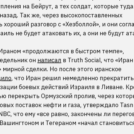
пления на Бейрут, а тех солдат, которые туда
назад. Так же, через высокопоставленных
ь хороший разговор с «Хезболлой», и они согл
иль не будет атаковать их, а они не будут а
 Ираном «продолжаются в быстром темпе»,
недельник он
написал
в Truth Social, что «Иран
 мирной сделки. Но после этого иранское
щило
, что Иран решил немедленно прекратить
изации боевых действий Израиля в Ливане. К
ью перекрыть Ормузский пролив, через котор
вых поставок нефти и газа, утверждало Tasn
BC, что ему «все равно, закончены ли перего
Вашингтоном и Тегераном «начал становитьс