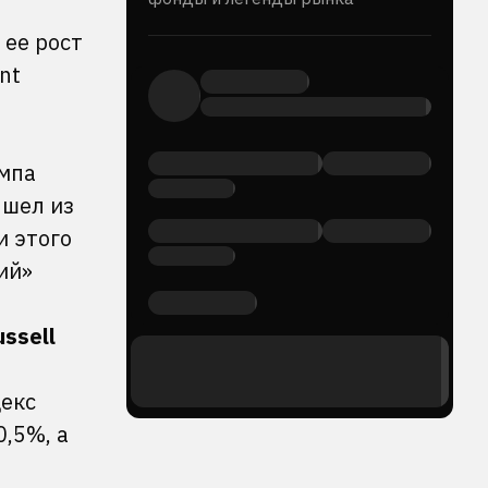
 ее рост
nt
мпа
шел из
и этого
ий»
ussell
декс
0,5%, а