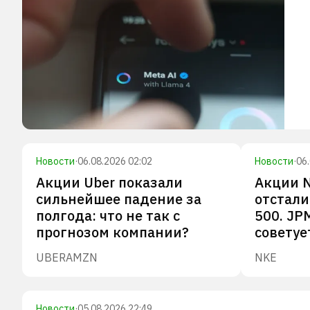
Новости
·
06.08.2026 02:02
Новости
·
06
Акции Uber показали
Акции N
сильнейшее падение за
отстали
полгода: что не так с
500. JP
прогнозом компании?
советуе
UBER
AMZN
NKE
Новости
·
05.08.2026 22:49