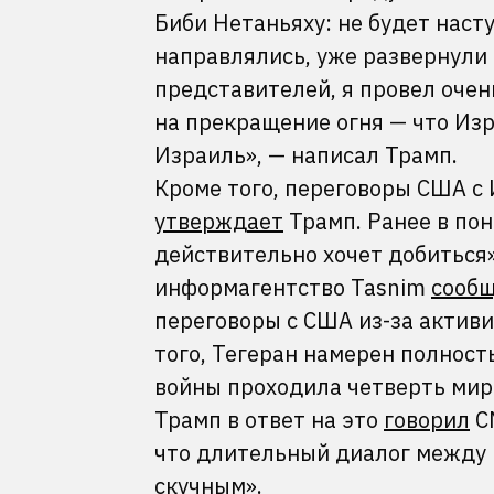
Биби Нетаньяху: не будет насту
направлялись, уже развернули 
представителей, я провел очен
на прекращение огня — что Изра
Израиль», — написал Трамп.
Кроме того, переговоры США с
утверждает
Трамп. Ранее в по
действительно хочет добиться»
информагентство Tasnim
сооб
переговоры с США из-за актив
того, Тегеран намерен полност
войны проходила четверть миро
Трамп в ответ на это
говорил
CN
что длительный диалог между 
скучным».