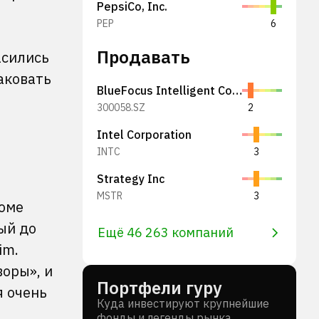
PepsiCo, Inc.
PEP
6
Продавать
асились
таковать
BlueFocus Intelligent Communications Group Co., Ltd.
300058.SZ
2
Intel Corporation
INTC
3
Strategy Inc
MSTR
3
роме
ый до
Ещё 46 263 компаний
im.
воры», и
Портфели гуру
я очень
Куда инвестируют крупнейшие
фонды и легенды рынка