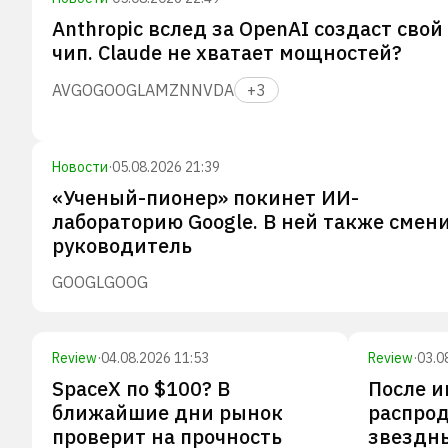
Anthropic вслед за OpenAI создаст свой
чип. Claude не хватает мощностей?
AVGO
GOOGL
AMZN
NVDA
+
3
Новости
·
05.08.2026 21:39
«Ученый-пионер» покинет ИИ-
лабораторию Google. В ней также смен
руководитель
GOOGL
GOOG
Review
·
04.08.2026 11:53
Review
·
03.0
SpaceX по $100? В
После 
ближайшие дни рынок
распрод
проверит на прочность
звездн