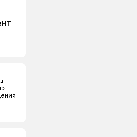
ент
оз
ло
дения