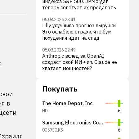
индекса S&P 500. JPMorgan
теперь советует их продавать
05.08.2026 23:41
Lilly улучшила прогноз выручки.
Это ослабило страхи, что бум
похудения идет на спад
05.08.2026 22:49
Anthropic вслед за OpenAI
создаст свой ИИ-чип. Claude не
х
хватает мощностей?
Покупать
свои
ня в
The Home Depot, Inc.
HD
6
цсети
Samsung Electronics Co., Ltd.
005930.KS
6
Израиля