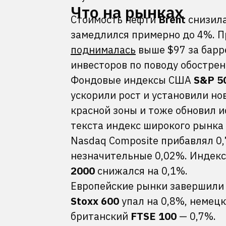
Что на рынках
Стоимость нефти
Brent
снизила
замедлился примерно до 4%. Пр
поднималась
выше $97 за барр
инвесторов по поводу обострен
Фондовые индексы США
S&P 5
ускорили рост и установили н
красной зоны и тоже обновил 
текста индекс широкого рынка
Nasdaq Composite прибавлял 0
незначительные 0,02%. Индекс
2000
снижался на 0,1%.
Европейские рынки завершили 
Stoxx 600
упал на 0,8%, немец
британский
FTSE 100
— 0,7%.