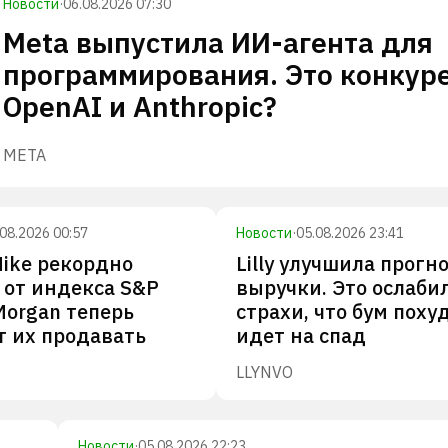
Новости
·
06.08.2026 07:30
Meta выпустила ИИ-агента для
программирования. Это конкур
OpenAI и Anthropic?
META
.08.2026 00:57
Новости
·
05.08.2026 23:41
ike рекордно
Lilly улучшила прогн
 от индекса S&P
выручки. Это ослаби
Morgan теперь
страхи, что бум поху
т их продавать
идет на спад
LLY
NVO
Новости
·
05.08.2026 22:23