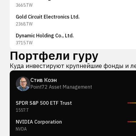
3665.TW
Gold Circuit Electronics Ltd.
2368.TW
Dynamic Holding Co., Ltd.
3715.TW
Портфели гуру
Jentech Precision Industrial Co., Ltd
3653.TW
Куда инвестируют крупнейшие фонды и л
Taiwan Union Technology Corporation
Стив Коэн
6274.TWO
Point72 Asset Management
EZconn Corporation
6442.TW
SPDR S&P 500 ETF Trust
1557.T
United Integrated Services Co., Ltd.
2404.TW
NVIDIA Corporation
NVDA
AUO Corporation