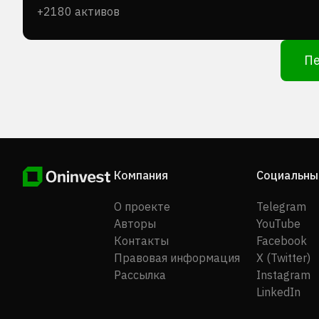
2409.TW
+2180 активов
Fortune Electric Co., Ltd.
1519.TW
Пе
Nan Ya Printed Circuit Board Corporation
8046.TW
Fulltech Fiber Glass Corp.
1815.TWO
Chroma ATE Inc.
Компания
Социальны
2360.TW
Unitech Printed Circuit Board Corp.
О проекте
Telegram
2367.TW
Авторы
YouTube
Контакты
Facebook
King Slide Works Co., Ltd.
Правовая информация
X (Twitter)
2059.TW
Рассылка
Instagram
LinkedIn
Topoint Technology Co., Ltd.
8021.TW