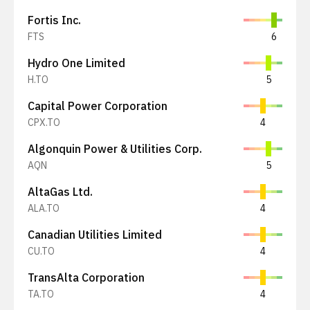
Fortis Inc.
FTS
6
Hydro One Limited
H.TO
5
Capital Power Corporation
CPX.TO
4
Algonquin Power & Utilities Corp.
AQN
5
AltaGas Ltd.
ALA.TO
4
Canadian Utilities Limited
CU.TO
4
TransAlta Corporation
TA.TO
4