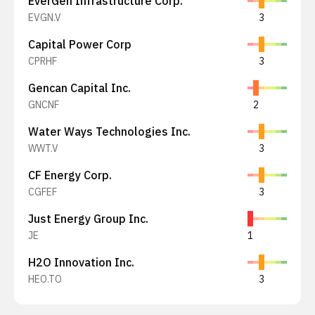
EverGen Infrastructure Corp.
EVGN.V
3
Capital Power Corp
CPRHF
3
Gencan Capital Inc.
GNCNF
2
Water Ways Technologies Inc.
WWT.V
3
CF Energy Corp.
CGFEF
3
Just Energy Group Inc.
JE
1
H2O Innovation Inc.
HEO.TO
3