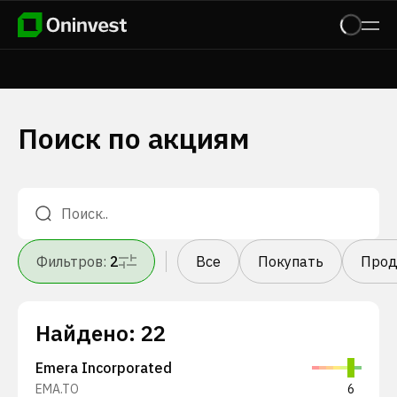
Поиск по акциям
Фильтров
:
2
Все
Покупать
Прод
Найдено
:
22
Emera Incorporated
EMA.TO
6