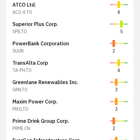
ATCO Ltd.
ACO-X.TO
4
Superior Plus Corp.
SPB.TO
5
PowerBank Corporation
SUUN
2
TransAlta Corp
TA-PH.TO
4
Greenlane Renewables Inc.
GRN.TO
3
Maxim Power Corp.
MXG.TO
3
Prime Drink Group Corp.
PRME.CN
2