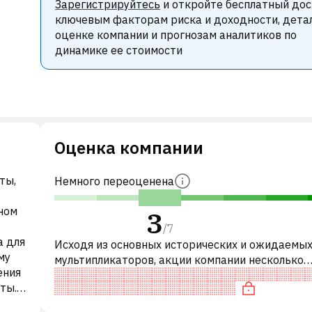
Зарегистрируйтесь
и откройте бесплатный дос
ключевым факторам риска и доходности, дета
оценке компании и прогнозам аналитиков по
динамике ее стоимости
Оценка компании
ты,
Немного переоценена
ном
3
/
7
а для
Исходя из основных исторических и ожидаемы
му
мультипликаторов, акции компании несколько
ения
переоценены по сравнению с аналогичными
ты.
компаниями. В частности, акция компании пер