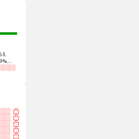
63,
9%.
Ь»