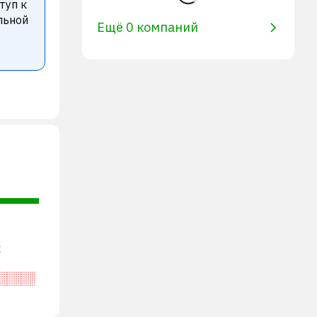
туп к
льной
Ещё 0 компаний
х