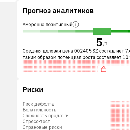
нии,
Прогноз аналитиков
ду и
Умеренно позитивный
5
/
7
Средняя целевая цена 002405.SZ составляет 7.
таким образом потенциал роста составляет 10.
Обычно это означает рекомендацию «ДЕРЖАТ
среди инвестиционных компаний.
Риски
Риск дефолта
Волатильность
Сложность продажи
Стресс-тест
Страновые риски