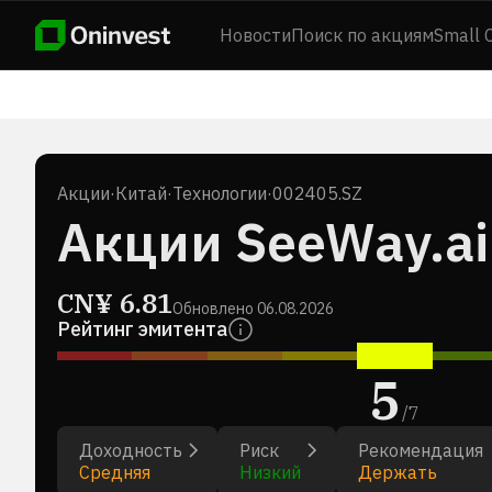
Новости
Поиск по акциям
Small 
Акции
·
Китай
·
Технологии
·
002405.SZ
Акции SeeWay.ai 
CN¥
6.81
Обновлено
06.08.2026
Рейтинг эмитента
5
/
7
Доходность
Риск
Рекомендация
Средняя
Низкий
Держать