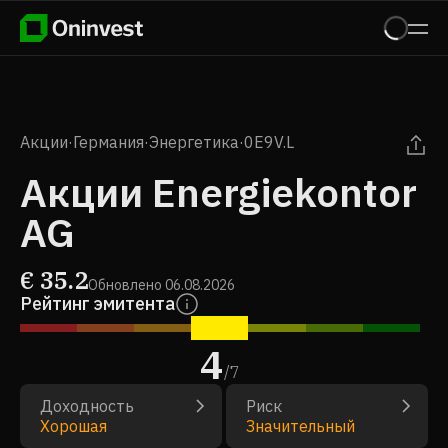
Акции
·
Германия
·
Энергетика
·
0E9V.L
Акции Energiekontor
AG
€
35.2
Обновлено
06.08.2026
Рейтинг эмитента
4
/
7
Доходность
Риск
Хорошая
Значительный