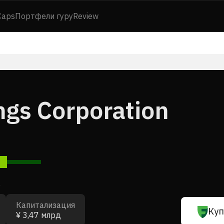
Caps
Портфели гуру
Review
gs Corporation
7
Капитализация
Куп
¥ 3,47 млрд