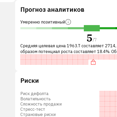
тики,
Прогноз аналитиков
и,
й
Умеренно позитивный
5
/
7
Средняя целевая цена 1963.T составляет 2714,
образом потенциал роста составляет 18.4%. О
это означает рекомендацию «ПОКУПАТЬ» сре
инвестиционных компаний или
й
 и
Риски
е,
была
Риск дефолта
да
Волатильность
Сложность продажи
в
Стресс-тест
е,
Страновые риски