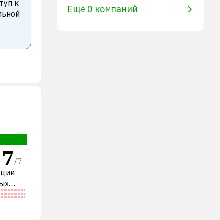
туп к
Ещё 0 компаний
льной
7
/
7
кции
ных
нена по