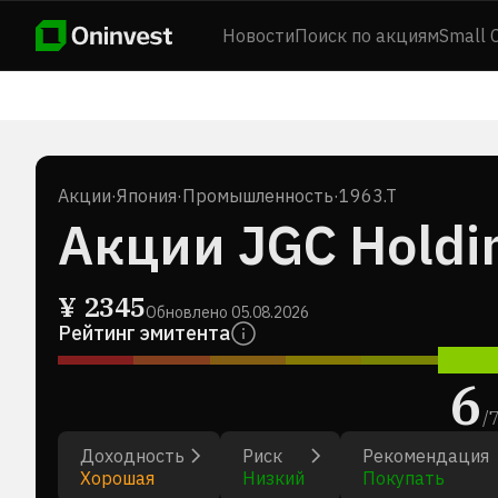
Новости
Поиск по акциям
Small 
Акции
·
Япония
·
Промышленность
·
1963.T
Акции JGC Holdin
¥
2345
Обновлено
05.08.2026
Рейтинг эмитента
6
/
Доходность
Риск
Рекомендация
Хорошая
Низкий
Покупать