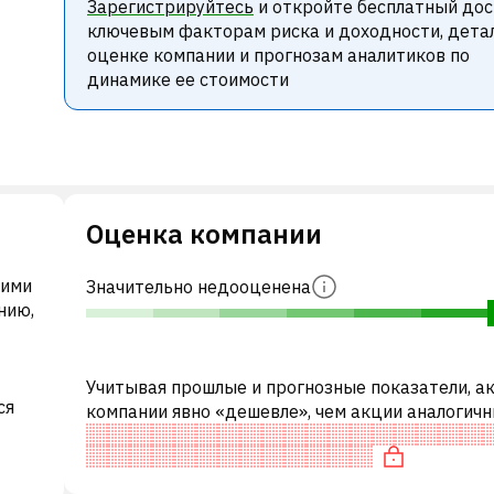
Зарегистрируйтесь
и откройте бесплатный дос
ключевым факторам риска и доходности, дета
оценке компании и прогнозам аналитиков по
динамике ее стоимости
Оценка компании
ними
Значительно недооценена
нию,
Учитывая прошлые и прогнозные показатели, а
ся
компании явно «дешевле», чем акции аналогич
компаний. В частности, акция справедливо оце
P/E и недооценена по EV
а,