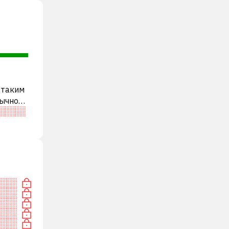
 таким
бычно
ди