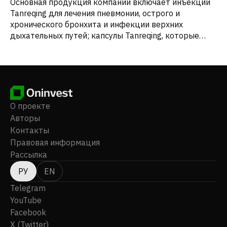
Основная продукция компании включает инъекции
Tanreqing для лечения пневмонии, острого и
хронического бронхита и инфекции верхних
дыхательных путей; капсулы Tanreqing, которые
очищают от жара, выводят токсины и мокроту;
тиопронин для инъекций, который улучшает
функцию печени при различных острых и
хронических гепатитах; таблетки Tiopronin,
покрытые энтеральной оболочкой, для
вспомогательного лечения хронического гепатита; и
О проекте
капли Xiongdan, которые очищают от жара,
Авторы
успокаивают печень и улучшают зрение. Компания
Контакты
была основана в 2000 году и базируется в Шанхае,
Правовая информация
Китай.
Рассылка
РУ
EN
Telegram
YouTube
Facebook
X (Twitter)