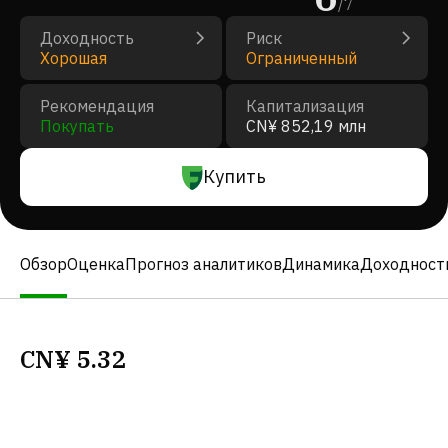
/
7
Доходность
Риск
Хорошая
Ограниченный
Рекомендация
Капитализация
Покупать
CN¥ 852,19 млн
Купить
Обзор
Оценка
Прогноз аналитиков
Динамика
Доходност
CN¥
5.32