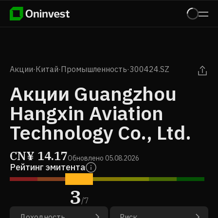
Акции
·
Китай
·
Промышленность
·
300424.SZ
Акции Guangzhou
Hangxin Aviation
Technology Co., Ltd.
CN¥
14.17
Обновлено
05.08.2026
Рейтинг эмитента
3
/
7
Доходность
Риск