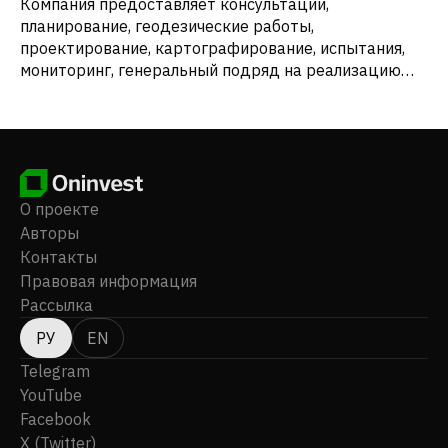
Компания предоставляет консультации,
планирование, геодезические работы,
проектирование, картографирование, испытания,
мониторинг, генеральный подряд на реализацию
проектов, управление проектами и другие
инженерно-консультационные услуги. Ранее
компания была известна как Henan Provincial
Communications Planning & Design Institute Co., Ltd. и
сменила название на Henan Communications Planning
& Design Institute Co., Ltd. в декабре 2021 года.
О проекте
Компания была основана в 1964 году и базируется в
Авторы
Чжэнчжоу, Китай.
Контакты
Правовая информация
Рассылка
РУ
EN
Telegram
YouTube
Facebook
X (Twitter)