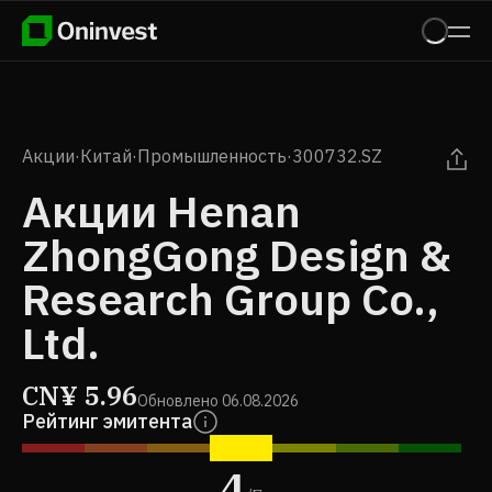
Акции
·
Китай
·
Промышленность
·
300732.SZ
Акции Henan
ZhongGong Design &
Research Group Co.,
Ltd.
CN¥
5.96
Обновлено
06.08.2026
Рейтинг эмитента
4