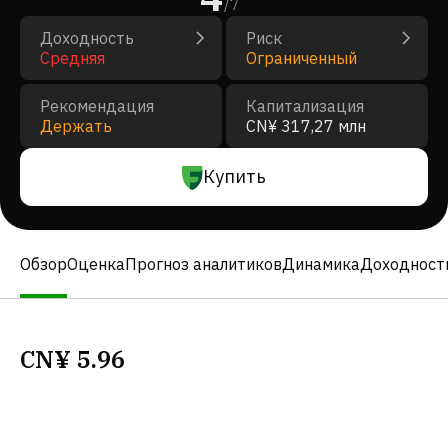
/
7
Доходность
Риск
Средняя
Ограниченный
Рекомендация
Капитализация
Держать
CN¥ 317,27 млн
Купить
Обзор
Оценка
Прогноз аналитиков
Динамика
Доходност
CN¥
5.96