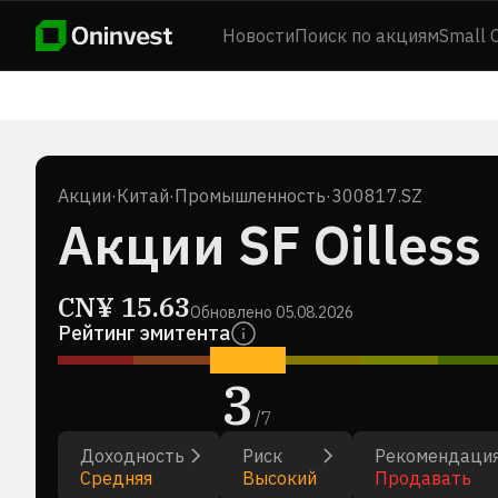
Новости
Поиск по акциям
Small 
Акции
·
Китай
·
Промышленность
·
300817.SZ
Акции SF Oilless 
CN¥
15.63
Обновлено
05.08.2026
Рейтинг эмитента
3
/
7
Доходность
Риск
Рекомендаци
Средняя
Высокий
Продавать