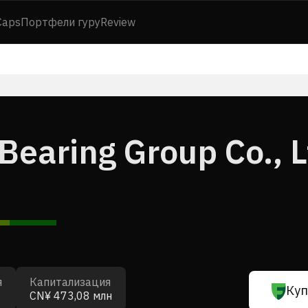
Caps
Портфели гуру
Review
Bearing Group Co., L
я
Капитализация
Куп
CN¥ 473,08 млн