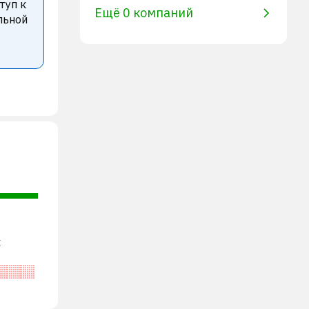
туп к
Ещё 0 компаний
льной
х
/