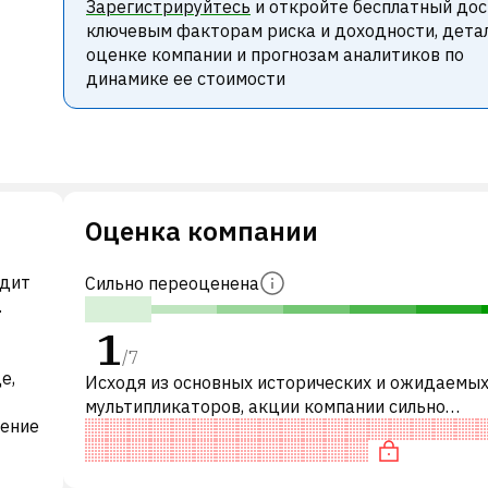
Зарегистрируйтесь
и откройте бесплатный дос
ключевым факторам риска и доходности, дета
оценке компании и прогнозам аналитиков по
динамике ее стоимости
Оценка компании
одит
Сильно переоценена
.
1
/
7
е,
Исходя из основных исторических и ожидаемы
мультипликаторов, акции компании сильно
нение
переоценены по сравнению с аналогичными
компаниями. В частности, акция «дорогая» по P
,