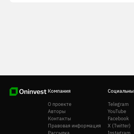
штамповочная/формовочная промышленность, офи
оборудование, металлургия стали, промышленная
автоматизация, сельскохозяйственная техника, чи
источники энергии, аэрокосмическая промышленно
нефтяные буровые платформы, медицинское
оборудование, литье под давлением/штамповка и т
Компания была основана в 1988 году и базируется
городе Цзяшань, Китай.
Компания
Социальны
О проекте
Telegram
Авторы
YouTube
Контакты
Facebook
Правовая информация
X (Twitter)
Рассылка
Instagram