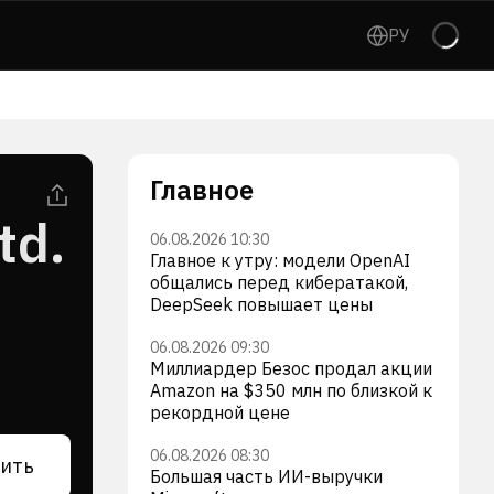
РУ
Главное
td.
06.08.2026 10:30
Главное к утру: модели OpenAI
общались перед кибератакой,
DeepSeek повышает цены
06.08.2026 09:30
Миллиардер Безос продал акции
Amazon на $350 млн по близкой к
рекордной цене
06.08.2026 08:30
ить
Большая часть ИИ-выручки