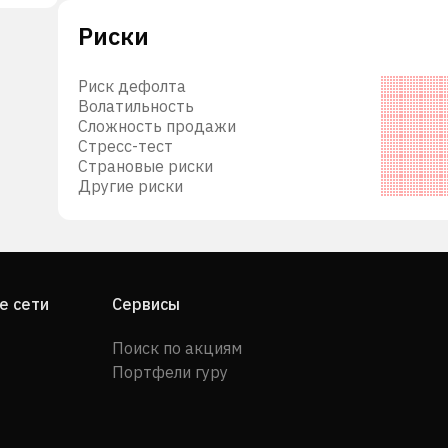
сное
Риски
стые
сть,
Риск дефолта
Волатильность
.д.
Сложность продажи
 в
Стресс-тест
Страновые риски
Другие риски
е сети
Сервисы
Поиск по акциям
Портфели гуру