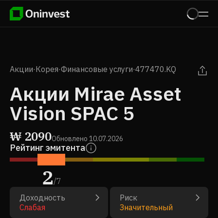
Акции
·
Корея
·
Финансовые услуги
·
477470.KQ
Акции Mirae Asset
Vision SPAC 5
₩
2090
Обновлено
10.07.2026
Рейтинг эмитента
2
/
7
Доходность
Риск
Слабая
Значительный