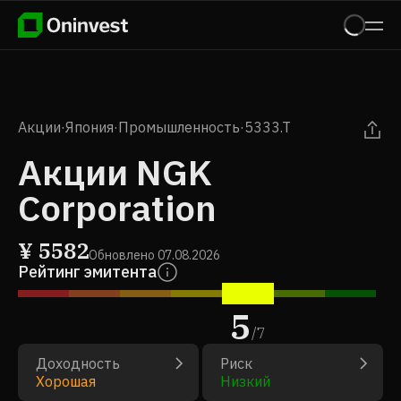
Акции
·
Япония
·
Промышленность
·
5333.T
Акции NGK
Corporation
¥
5582
Обновлено
07.08.2026
Рейтинг эмитента
5
/
7
Доходность
Риск
Хорошая
Низкий