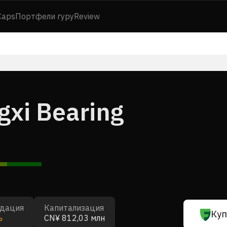
Caps
Портфели гуру
Review
gxi Bearing
дация
Капитализация
Куп
ь
CN¥ 812,03 млн