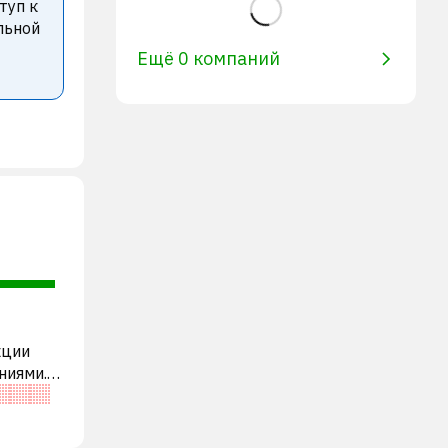
туп к
льной
Ещё 0 компаний
кции
ниями. В