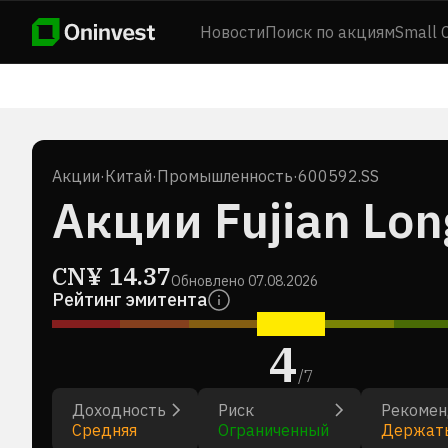
Новости
Поиск по акциям
Small 
Акции
·
Китай
·
Промышленность
·
600592.SS
Акции Fujian Lon
CN¥
14.37
Обновлено
07.08.2026
Рейтинг эмитента
4
/
7
Доходность
Риск
Рекомен
Средняя
Ограниченный
Держат