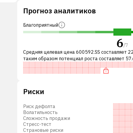
Прогноз аналитиков
,
 а
Благоприятный
иках,
6
/
7
Средняя целевая цена 600592.SS составляет 22
таким образом потенциал роста составляет 57.
о-
Обычно это означает рекомендацию «ПОКУПА
среди инвестиционных компаний
енных
ии.
Риски
Риск дефолта
Волатильность
Сложность продажи
Стресс-тест
Страновые риски