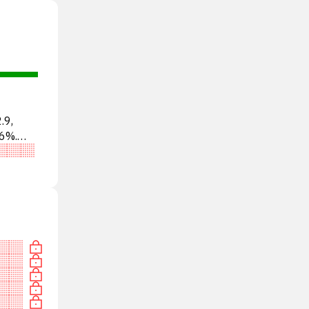
.9,
6%.
ТЬ»