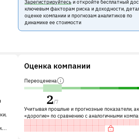
Зарегистрируйтесь
и откройте бесплатный дос
ключевым факторам риска и доходности, дета
оценке компании и прогнозам аналитиков по
динамике ее стоимости
Оценка компании
Переоценена
2
я
/
7
,
Учитывая прошлые и прогнозные показатели, а
ки,
«дорогие» по сравнению с аналогичными компа
частности, акция справедливо оценена по P/E,
.
переоценена по EV/EBITDA