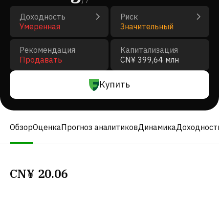
/
7
Доходность
Риск
Умеренная
Значительный
Рекомендация
Капитализация
Продавать
CN¥ 399,64 млн
Купить
Обзор
Оценка
Прогноз аналитиков
Динамика
Доходност
CN¥
20.06