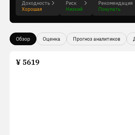
Доходность
Риск
Рекомендация
Хорошая
Низкий
Покупать
Обзор
Оценка
Прогноз аналитиков
¥
5619