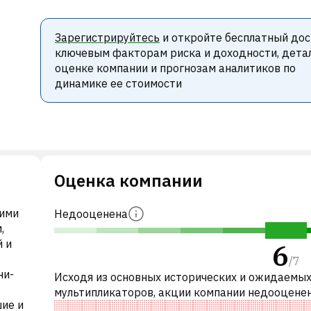
Зарегистрируйтесь
и откройте бесплатный дос
ключевым факторам риска и доходности, дета
оценке компании и прогнозам аналитиков по
динамике ее стоимости
Оценка компании
оими
Недооценена
,
 и
6
/
7
ни-
Исходя из основных исторических и ожидаемы
мультипликаторов, акции компании недооцене
шие и
сравнению с аналогичными компаниями. В частн