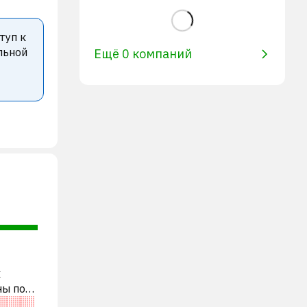
туп к
льной
Ещё 0 компаний
х
ны по
ости,