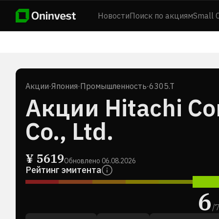
Новости
Поиск по акциям
Small 
Акции
·
Япония
·
Промышленность
·
6305.T
Акции Hitachi Co
Co., Ltd.
¥
5619
Обновлено
06.08.2026
Рейтинг эмитента
6
/