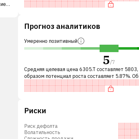
кие
акция компании разумно оцене
я
ласти
Прогноз аналитиков
ние
х
Умеренно позитивный
ежиме
5
/
7
Средняя целевая цена 6305.T составляет 5803,
ную,
образом потенциал роста составляет 5.87%. О
того,
это означает рекомендацию «ДЕРЖАТЬ» сред
инвестиционных компаний. Эта
и
анное
Риски
Риск дефолта
тся
Волатильность
Сложность продажи