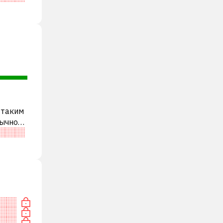
 таким
бычно
и