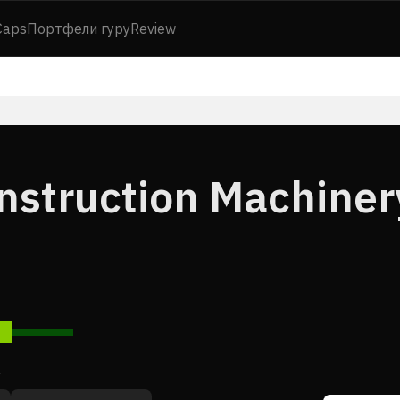
Caps
Портфели гуру
Review
nstruction Machiner
7