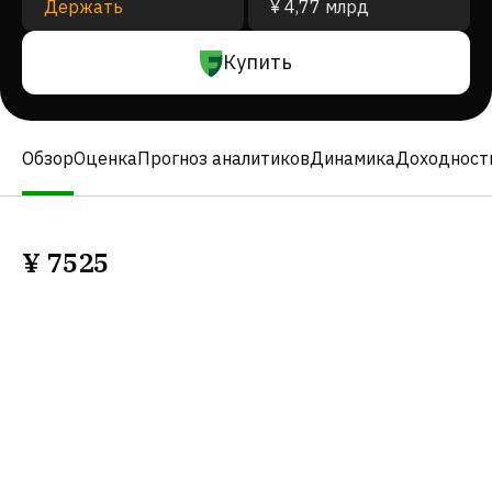
Держать
¥ 4,77 млрд
Купить
Обзор
Оценка
Прогноз аналитиков
Динамика
Доходност
¥
7525