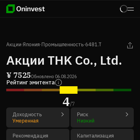
Акции
·
Япония
·
Промышленность
·
6481.T
Акции THK Co., Ltd.
¥
7525
Обновлено
06.08.2026
Рейтинг эмитента
4
/
7
Доходность
Риск
Умеренная
Низкий
Рекомендация
Капитализация