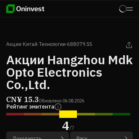
Акции
·
Китай
·
Технологии
·
688079.SS
Акции Hangzhou Mdk
Opto Electronics
Co.,Ltd.
CN¥
15.3
Обновлено
06.08.2026
Рейтинг эмитента
4
/
7
Доходность
Риск