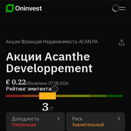
Акции
·
Франция
·
Недвижимость
·
ACAN.PA
Акции Acanthe
Developpement
€
0.22
Обновлено
07.08.2026
Рейтинг эмитента
3
/
7
Доходность
Риск
Умеренная
Значительный