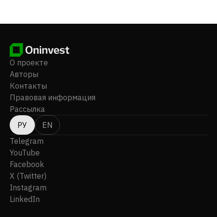
поиске лучших имен для обеспечения роста капитала
портфеля и доходности активов. ACANTHE
DEVELOPPEMENT котируется в отсеке C на NYSE
Euronext Paris и входит в индекс IEIF SIIC-REITS.
О проекте
Авторы
Контакты
Правовая информация
Рассылка
РУ
EN
Telegram
YouTube
Facebook
X (Twitter)
Instagram
LinkedIn