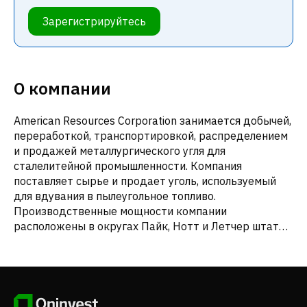
Зарегистрируйтесь
О компании
American Resources Corporation занимается добычей,
переработкой, транспортировкой, распределением
и продажей металлургического угля для
сталелитейной промышленности. Компания
поставляет сырье и продает уголь, используемый
для вдувания в пылеугольное топливо.
Производственные мощности компании
расположены в округах Пайк, Нотт и Летчер штата
Кентукки, а также в округе Вайоминг штата
Западная Вирджиния. Компания American Resources
Corporation была основана в 2006 году, ее штаб-
квартира находится в городе Фишерс, штат
Индиана.