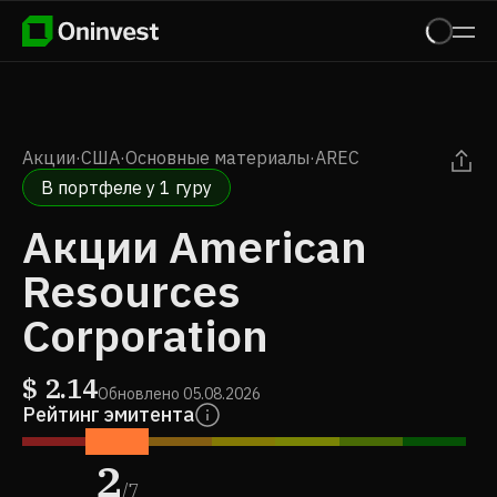
Акции
·
США
·
Основные материалы
·
AREC
В портфеле у 1 гуру
Акции American
Resources
Corporation
$
2.14
Обновлено
05.08.2026
Рейтинг эмитента
2
/
7