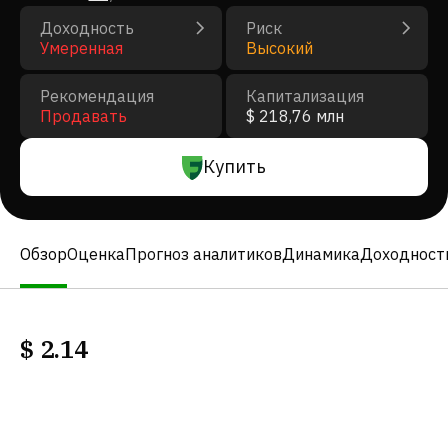
Доходность
Риск
Умеренная
Высокий
Рекомендация
Капитализация
Продавать
$ 218,76 млн
Купить
Обзор
Оценка
Прогноз аналитиков
Динамика
Доходност
$
2.14