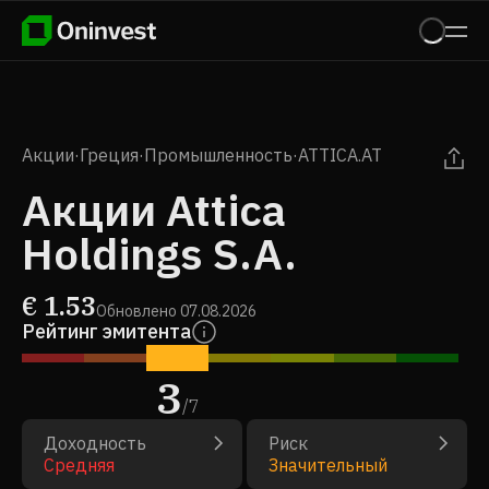
Акции
·
Греция
·
Промышленность
·
ATTICA.AT
Акции Attica
Holdings S.A.
€
1.53
Обновлено
07.08.2026
Рейтинг эмитента
3
/
7
Доходность
Риск
Средняя
Значительный