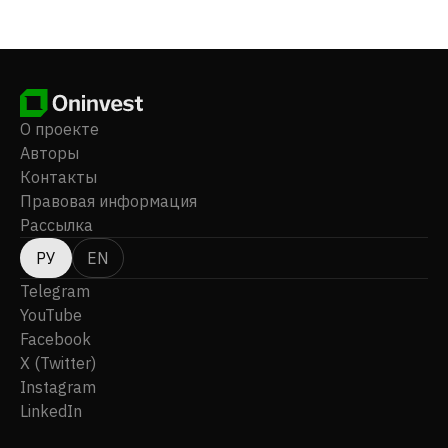
Blue Star Ferries и Hellenic Seaways. Компания была
основана в 1918 году, ее штаб-квартира находится
в Каллитее, Греция. Attica Holdings S.A. является
дочерней компанией MIG Shipping S.A.
О проекте
Авторы
Контакты
Правовая информация
Рассылка
РУ
EN
Telegram
YouTube
Facebook
X (Twitter)
Instagram
LinkedIn