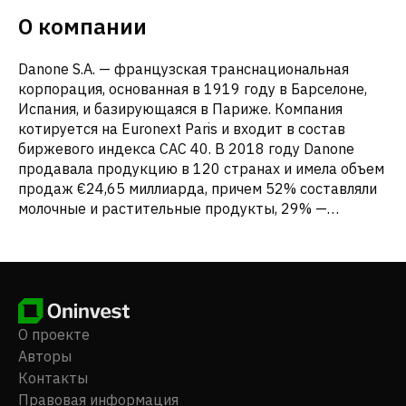
О компании
Danone S.A. — французская транснациональная
корпорация, основанная в 1919 году в Барселоне,
Испания, и базирующаяся в Париже. Компания
котируется на Euronext Paris и входит в состав
биржевого индекса CAC 40. В 2018 году Danone
продавала продукцию в 120 странах и имела объем
продаж €24,65 миллиарда, причем 52% составляли
молочные и растительные продукты, 29% —
специализированное питание, а 19% —
бутилированная вода. - Основные сегменты Danone
включают Essential Dairy & Plant-Based, Specialized
Nutrition и Waters. - Популярные бренды включают
Actimel, Activia, Alpro, Aptamil, Danette и evian. -
Компания предлагает специализированное питание
О проекте
для беременных, кормящих матерей и детей под
Авторы
брендами Aptamil, Nutrilon и Blédina. - Производит
Контакты
тюбики для кормления под брендом Nutrison и
Правовая информация