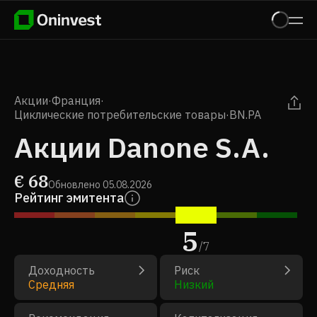
Акции
·
Франция
·
Циклические потребительские товары
·
BN.PA
Акции Danone S.A.
€
68
Обновлено
05.08.2026
Рейтинг эмитента
5
/
7
Доходность
Риск
Средняя
Низкий