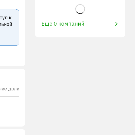
туп к
Ещё 0 компаний
льной
ние доли