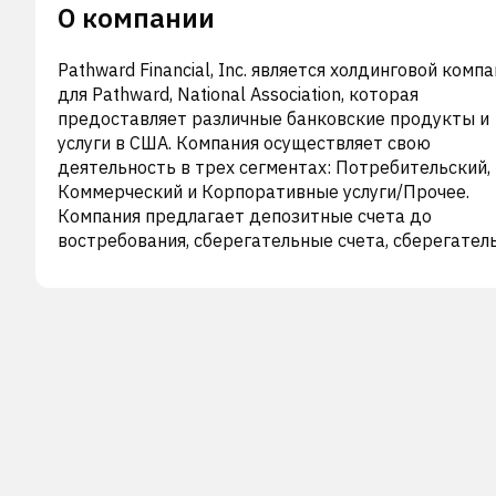
О компании
Pathward Financial, Inc. является холдинговой комп
для Pathward, National Association, которая
предоставляет различные банковские продукты и
услуги в США. Компания осуществляет свою
деятельность в трех сегментах: Потребительский,
Коммерческий и Корпоративные услуги/Прочее.
Компания предлагает депозитные счета до
востребования, сберегательные счета, сберегател
счета денежного рынка и сертификатные счета.
Компания также предоставляет коммерческие
финансовые продукты, включающие срочное
кредитование, кредитование на основе активов,
факторинг, финансирование аренды, финансирова
страховых премий, кредитование под гарантии
государства и другие коммерческие финансовые
продукты; потребительские кредитные продукты;
другие услуги потребительского финансирования;
краткосрочные авансовые кредиты