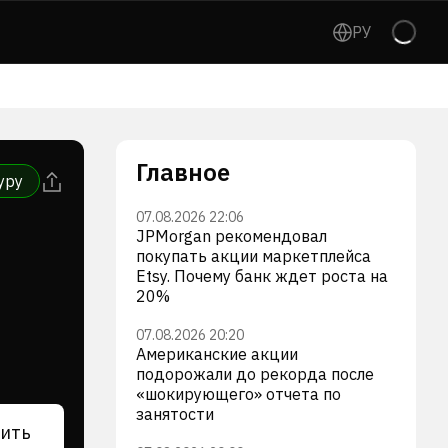
РУ
Главное
уру
07.08.2026 22:06
JPMorgan рекомендовал
покупать акции маркетплейса
Etsy. Почему банк ждет роста на
20%
07.08.2026 20:20
Американские акции
подорожали до рекорда после
«шокирующего» отчета по
занятости
ить