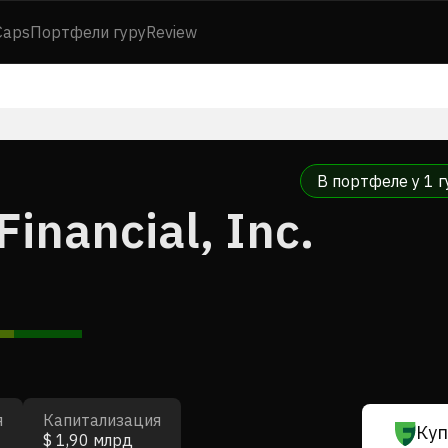
Caps
Портфели гуру
Review
В портфеле у 1 г
inancial, Inc.
я
Капитализация
Куп
$ 1,90 млрд