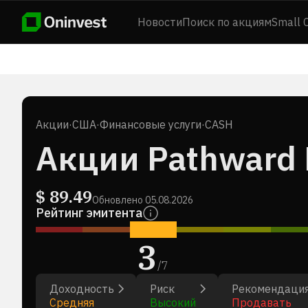
Новости
Поиск по акциям
Small 
Акции
·
США
·
Финансовые услуги
·
CASH
Акции Pathward F
$
89.49
Обновлено
05.08.2026
Рейтинг эмитента
3
/
7
Доходность
Риск
Рекомендаци
Средняя
Высокий
Продавать