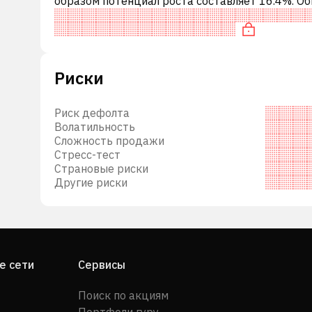
образом потенциал роста составляет 16.4%. О
это означает рекомендацию «ПОКУПАТЬ» сре
инвестиционных компаний или ре
тные
ает
Риски
е
Риск дефолта
c. и
Волатильность
Сложность продажи
Стресс-тест
 в
Страновые риски
Другие риски
е сети
Сервисы
Поиск по акциям