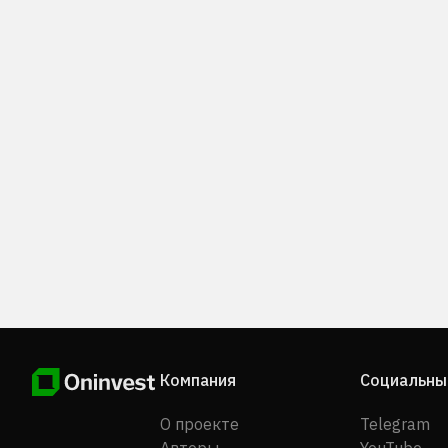
налогоплательщикам; услуги складского
финансирования. Кроме того, компания выпускает
предоплаченные карты и потребительские креди
продукты; спонсирует торговый эквайринг и
банкоматы в различных дебетовых сетях; предлаг
услуги по переводу налоговых возмещений и други
продукты и услуги платежной индустрии. Ранее
компания была известна как Meta Financial Group, In
сменила название на Pathward Financial, Inc. в июле
2022 года. Компания Pathward Financial, Inc. была
основана в 1954 году, ее штаб-квартира находится
городе Сиу-Фолс, штат Южная Дакота.
Компания
Социальны
О проекте
Telegram