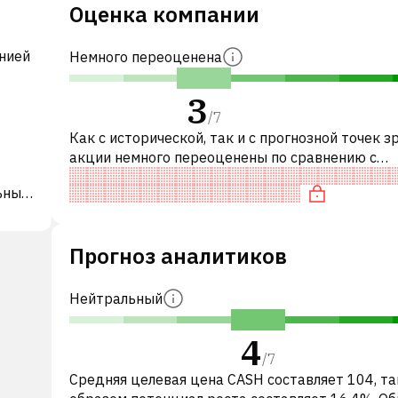
Оценка компании
анией
Немного переоценена
3
/
7
Как с исторической, так и с прогнозной точек з
акции немного переоценены по сравнению с
аналогичными акциями. В частности, акция ком
ьные
разумно оценена по P/E, '«д
Прогноз аналитиков
ние
Нейтральный
4
/
7
Средняя целевая цена CASH составляет 104, т