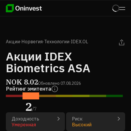
Акции
·
Норвегия
·
Технологии
·
IDEX.OL
Акции IDEX
Biometrics ASA
NOK
8.02
Обновлено
07.08.2026
Рейтинг эмитента
2
/
7
Доходность
Риск
Умеренная
Высокий