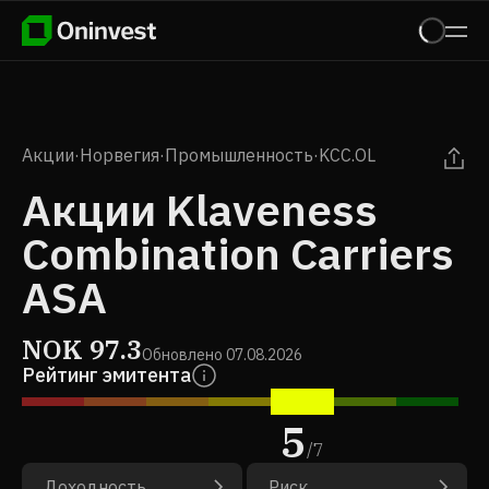
Акции
·
Норвегия
·
Промышленность
·
KCC.OL
Акции Klaveness
Combination Carriers
ASA
NOK
97.3
Обновлено
07.08.2026
Рейтинг эмитента
5
/
7
Доходность
Риск