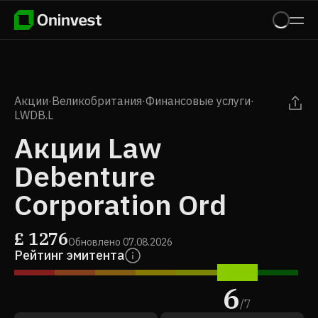
Акции
·
Великобритания
·
Финансовые услуги
·
LWDB.L
Акции Law
Debenture
Corporation Ord
£
1276
Обновлено
07.08.2026
Рейтинг эмитента
6
/
7