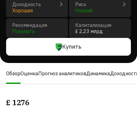
Доходность
Риск
Хорошая
Низкий
Рекомендация
Капитализация
Покупать
£ 2,23 млрд
Купить
Обзор
Оценка
Прогноз аналитиков
Динамика
Доходност
£
1276