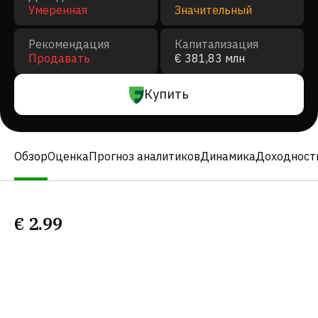
Умеренная
Значительный
Рекомендация
Капитализация
Продавать
€ 381,83 млн
Купить
Обзор
Оценка
Прогноз аналитиков
Динамика
Доходност
€
2.99