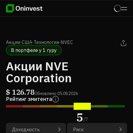
Акции
·
США
·
Технологии
·
NVEC
В портфеле у 1 гуру
Акции NVE
Corporation
$
126.78
Обновлено
05.08.2026
Рейтинг эмитента
5
/
7
Доходность
Риск