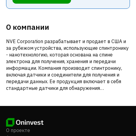
О компании
NVE Corporation разрабатывает и продает в США и
за рубежом устройства, использующие спинтронику
- нанотехнологию, которая основана на спине
электрона для получения, хранения и передачи
информации. Компания производит спинтронику,
включая датчики и соединители для получения и
передачи данных. Ее продукция включает в себя
стандартные датчики для обнаружения
присутствия магнитного или металлического
материала для определения положения или
скорости, в основном для рынка автоматизации
производства; а также заказные и медицинские
датчики для медицинских приборов, заменяющие
электромеханические магнитные переключатели.
О проекте
Компания также предлагает спинтронные