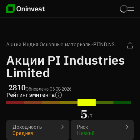
Акции
·
Индия
·
Основные материалы
·
PIIND.NS
Акции PI Industries
Limited
2810
Обновлено
05.08.2026
Рейтинг эмитента
5
/
7
Доходность
Риск
Средняя
Низкий