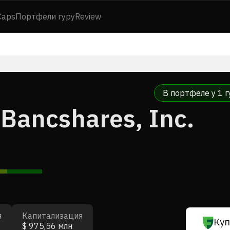
Caps
Портфели гуру
Review
В портфеле у 1 г
Bancshares, Inc.
я
Капитализация
Куп
$ 975,56 млн