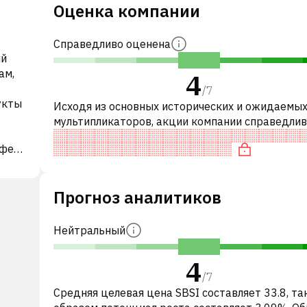
Оценка компании
Справедливо оценена
ый
ам,
4
/
7
укты
Исходя из основных исторических и ожидаемы
мультипликаторов, акции компании справедли
оценены по сравнению с аналогичными компани
тфель
частности, акция компании разум
ом
Прогноз аналитиков
 на
диты
е
Нейтральный
4
/
7
рения
Средняя целевая цена SBSI составляет 33.8, та