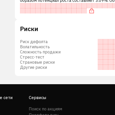
образом потенциал роста составляет 3.09%. О
е
это означает рекомендацию «ДЕРЖАТЬ» сред
инвестиционных компаний. Эта н
ия
 и
Риски
тов с
Риск дефолта
Волатильность
ские
Сложность продажи
Стресс-тест
56
Страновые риски
hside
Другие риски
е сети
Сервисы
Поиск по акциям