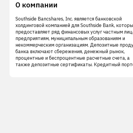
О компании
Southside Bancshares, Inc. является банковской
холдинговой компанией для Southside Bank, котор
предоставляет ряд финансовых услуг частным лиц
предприятиям, муниципальным образованиям и
некоммерческим организациям. Депозитные прод
банка включают сбережения, денежный рынок,
процентные и беспроцентные расчетные счета, а
также депозитные сертификаты. Кредитный пор
компании включает потребительские кредиты, в т
числе кредиты на покупку жилья для 1-4 семей,
кредиты на покупку собственного жилья, кредиты
улучшение жилищных условий, автомобильные кре
и другие потребительские кредиты; коммерчески
кредиты, такие как краткосрочные кредиты на
пополнение оборотных средств и дебиторской
задолженности, краткосрочные и среднесрочные
кредиты на оборудование или другие цели расши
бизнеса, кредиты на покупку коммерческой