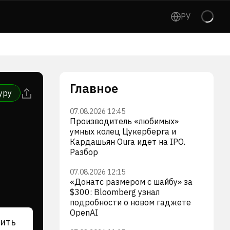
РУ
Главное
уру
07.08.2026 12:45
Производитель «любимых»
умных колец Цукерберга и
Кардашьян Oura идет на IPO.
Разбор
07.08.2026 12:15
«Донатс размером с шайбу» за
$300: Bloomberg узнал
подробности о новом гаджете
OpenAI
ить