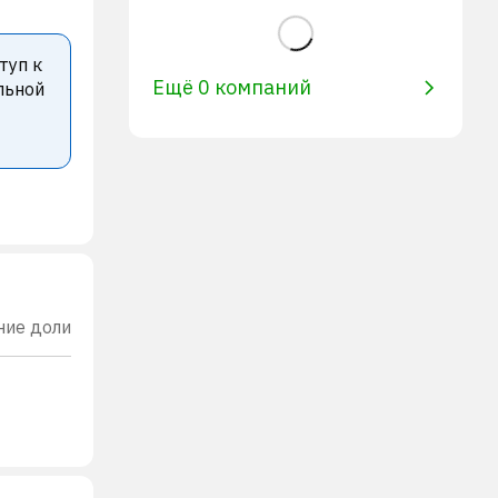
туп к
Ещё 0 компаний
льной
ние доли