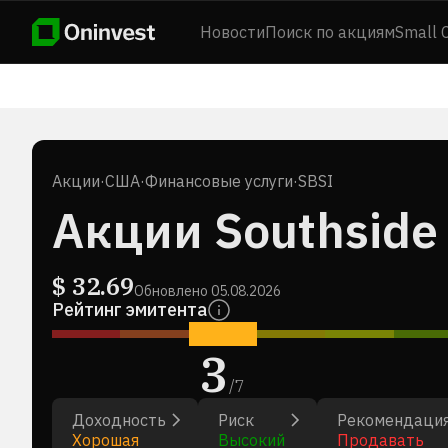
Новости
Поиск по акциям
Small 
Акции
·
США
·
Финансовые услуги
·
SBSI
Акции Southside 
$
32.69
Обновлено
05.08.2026
Рейтинг эмитента
3
/
7
Доходность
Риск
Рекомендаци
Хорошая
Высокий
Продавать