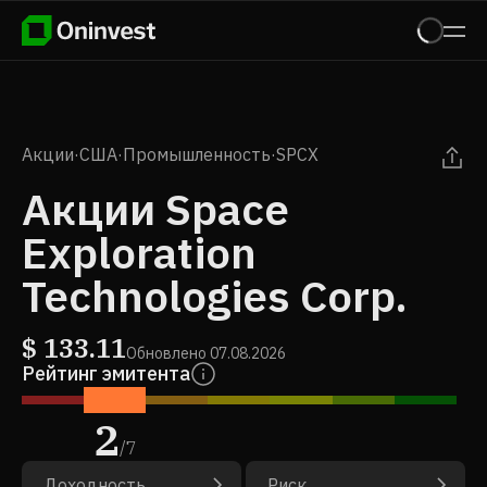
Акции
·
США
·
Промышленность
·
SPCX
Акции Space
Exploration
Technologies Corp.
$
133.11
Обновлено
07.08.2026
Рейтинг эмитента
2
/
7
Доходность
Риск