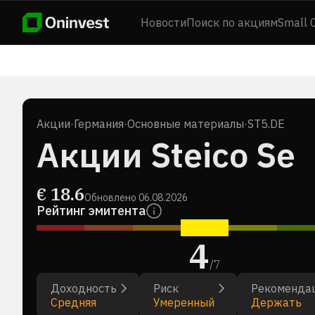
Новости
Поиск по акциям
Small 
Акции
·
Германия
·
Основные материалы
·
ST5.DE
Акции Steico Se
€
18.6
Обновлено
06.08.2026
Рейтинг эмитента
4
/
7
Доходность
Риск
Рекоменда
Средняя
Умеренный
Держать