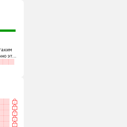
 таким
чно это