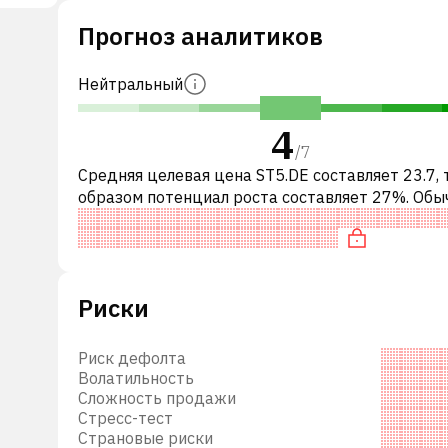
Прогноз аналитиков
нные
иты
Нейтральный
Кроме
4
/
7
Средняя целевая цена ST5.DE составляет 23.7,
е
образом потенциал роста составляет 27%. Обы
а
означает рекомендацию «ПОКУПАТЬ» среди
,
инвестиционных компаний или р
Риски
Риск дефолта
Волатильность
Сложность продажи
Стресс-тест
Страновые риски