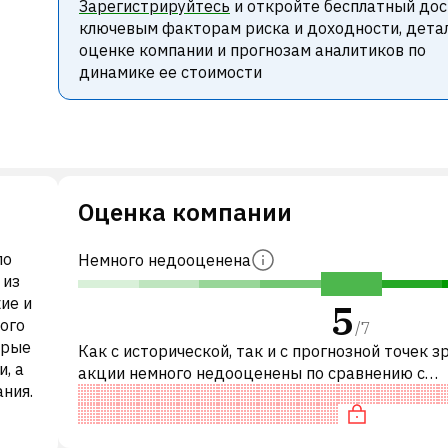
Зарегистрируйтесь
и откройте бесплатный дос
ключевым факторам риска и доходности, дета
оценке компании и прогнозам аналитиков по
динамике ее стоимости
Оценка компании
по
Немного недооценена
 из
ие и
5
ого
/
7
орые
Как с исторической, так и с прогнозной точек з
, а
акции немного недооценены по сравнению с
ния.
аналогичными акциями. В частности, акция ком
разумно оценена по P/E, спр
ания