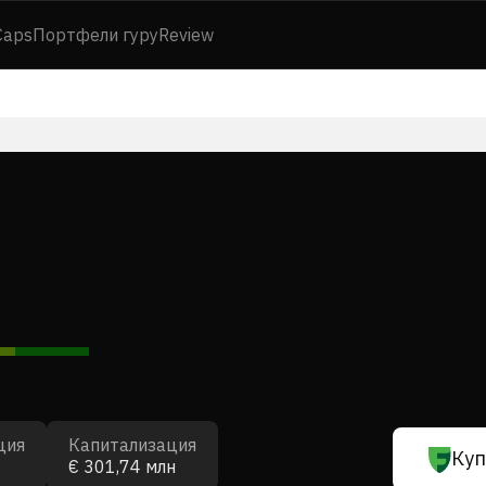
Caps
Портфели гуру
Review
ция
Капитализация
Куп
€ 301,74 млн