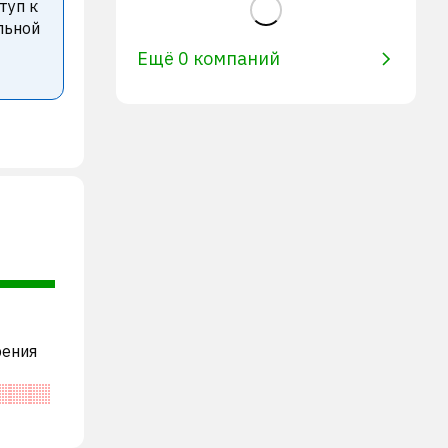
туп к
льной
Ещё 0 компаний
рения
пании