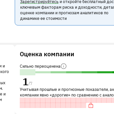
Зарегистрируйтесь
и откройте бесплатный дос
ключевым факторам риска и доходности, дета
оценке компании и прогнозам аналитиков по
динамике ее стоимости
Оценка компании
м и
Сильно переоценена
кого
1
ных
/
7
м.
Учитывая прошлые и прогнозные показатели, а
e и
компании явно «дорогие» по сравнению с анал
м
компаниями. В частности, акция «дорогая» по P/
переоценена по EV/EBI