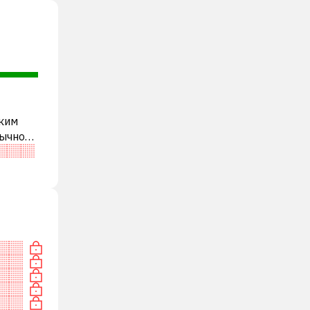
аким
бычно
и