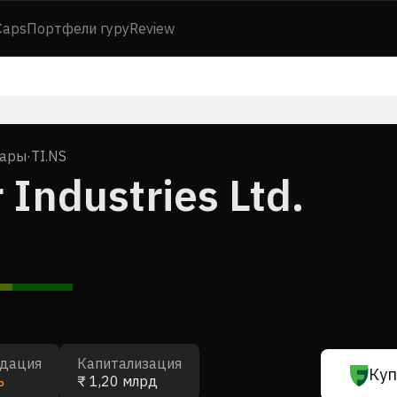
Caps
Портфели гуру
Review
вары
·
TI.NS
Industries Ltd.
дация
Капитализация
Куп
ь
₹ 1,20 млрд