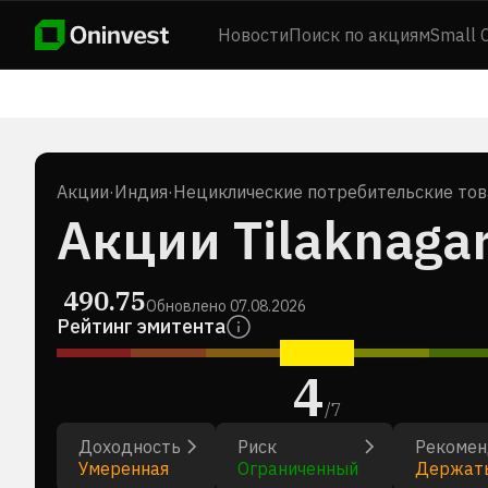
Новости
Поиск по акциям
Small 
Акции
·
Индия
·
Нециклические потребительские то
Акции Tilaknagar 
490.75
Обновлено
07.08.2026
Рейтинг эмитента
4
/
7
Доходность
Риск
Рекомен
Умеренная
Ограниченный
Держат