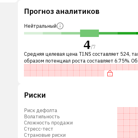
-
Прогноз аналитиков
.
баи,
Нейтральный
4
/
7
Средняя целевая цена TI.NS составляет 524, т
образом потенциал роста составляет 6.75%. О
это означает рекомендацию «ДЕРЖАТЬ» сред
инвестиционных компаний. Эта н
Риски
Риск дефолта
Волатильность
Сложность продажи
Стресс-тест
Страновые риски