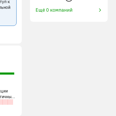
туп к
льной
Ещё 0 компаний
кции
огичными
E,