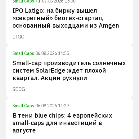
Small Caps
·
+
1
·
07.08.2026 15:00
IPO Latigo: на биржу вышел
«секретный» биотех-стартап,
основанный выходцами из Amgen
LTGO
Small Caps
·
06.08.2026 14:55
Small-cap производитель солнечных
систем SolarEdge ждет плохой
квартал. Акции рухнули
SEDG
Small Caps
·
06.08.2026 11:29
В тени blue chips: 4 европейских
small-caps для инвестиций в
августе