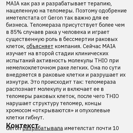
MAIA как раз и разрабатывает терапию,
нацеленную на теломеры. Поэтому одобрение
иметелстата от Geron так важно для ее
бизнеса. Теломераза присутствует более чем
в 85% случаев рака у человека и играет
существенную роль в бессмертии раковых
клеток,
объясняет
компания. Сейчас MAIA
изучает на второй стадии клинических
испытаний активность молекулы THIO при
немелкоклеточном раке легких. Она по сути
внедряется в раковые клетки и разрушает их
изнутри. Это происходит так: теломераза
распознает молекулу и включает ее в
теломеры раковых клеток, после чего THIO
нарушает структуру теломер, концы
хромосом «открываются» и опухолевые
клетки гибнут.
Контекст
Geron
разрабатывала
иметелстат почти 10