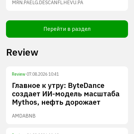
MRN.PA
ELG.DE
SCANFL.HE
VU.PA
Перейти в раздел
Review
Review
·
07.08.2026 10:41
Главное к утру: ByteDance
создает ИИ-модель масштаба
Mythos, нефть дорожает
AMD
ABNB