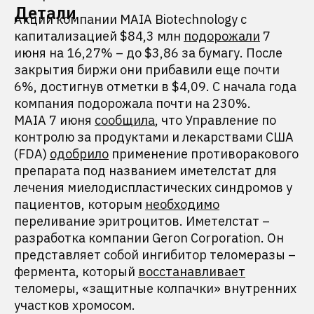
Детали
Акции компании MAIA Biotechnology с
капитализацией $84,3 млн
подорожали
7
июня на 16,27% – до $3,86 за бумагу. После
закрытия биржи они прибавили еще почти
6%, достигнув отметки в $4,09. С начала года
компания подорожала почти на 230%.
MAIA 7 июня
сообщила
, что Управление по
контролю за продуктами и лекарствами США
(FDA)
одобрило
применение противоракового
препарата под названием иметелстат для
лечения миелодиспластических синдромов у
пациентов, которым
необходимо
переливание эритроцитов. Иметелстат –
разработка компании Geron Corporation. Он
представляет собой ингибитор теломеразы –
фермента, который
восстанавливает
теломеры, «защитные колпачки» внутренних
участков хромосом.