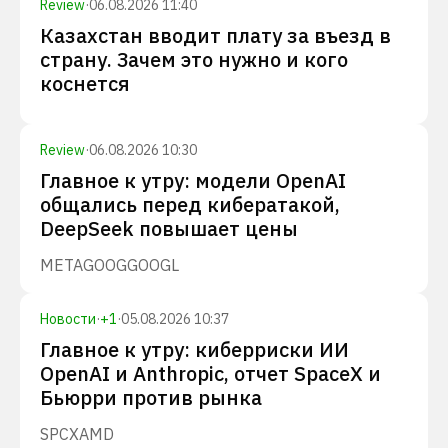
Review
·
06.08.2026 11:40
Казахстан вводит плату за въезд в
страну. Зачем это нужно и кого
коснется
Review
·
06.08.2026 10:30
Главное к утру: модели OpenAI
общались перед кибератакой,
DeepSeek повышает цены
META
GOOG
GOOGL
Новости
·
+
1
·
05.08.2026 10:37
Главное к утру: киберриски ИИ
OpenAI и Anthropic, отчет SpaceX и
Бьюрри против рынка
SPCX
AMD