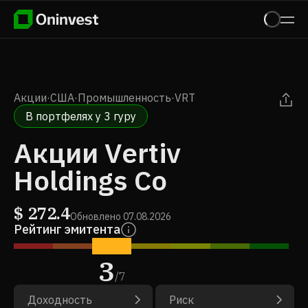
Акции
·
США
·
Промышленность
·
VRT
В портфелях у 3 гуру
Акции Vertiv
Holdings Co
$
272.4
Обновлено
07.08.2026
Рейтинг эмитента
3
/
7
Доходность
Риск