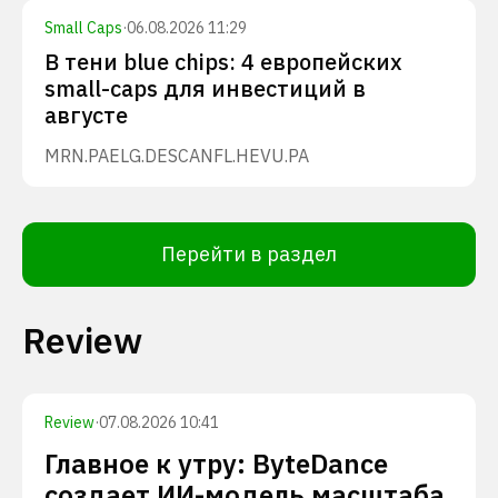
Small Caps
·
06.08.2026 11:29
В тени blue chips: 4 европейских
small-caps для инвестиций в
августе
MRN.PA
ELG.DE
SCANFL.HE
VU.PA
Перейти в раздел
Review
Review
·
07.08.2026 10:41
Главное к утру: ByteDance
создает ИИ-модель масштаба