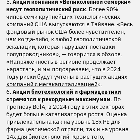
5.
Акции компаний «Великолепной семерки»
несут геополитический риск
. Более 90%
чипов семи крупнейших технологических
компаний США выпускаются в Тайване. «Весь
фондовый рынок США более чувствителен,
чем когда-либо, к любой геополитической
эскалации, которая нарушает поставки
полупроводников», — говорится в обзоре.
«Напряженность в регионе продолжает
нарастать, и мы подозреваем, что в 2024
году риски будут учтены в растущих акциях
компаний с мегакапитализацией
».
6.
Акции
биотехнологий
и
фармацевтики
стремятся к рекордным максимумам
. По
прогнозу BofA, в 2024 году в этих секторах
будет больше катализаторов роста. Оценка
привлекательна как на уровне 18x PE для
фармацевтической отрасли, так и на уровне
14x для биотехнологий. Кроме того,