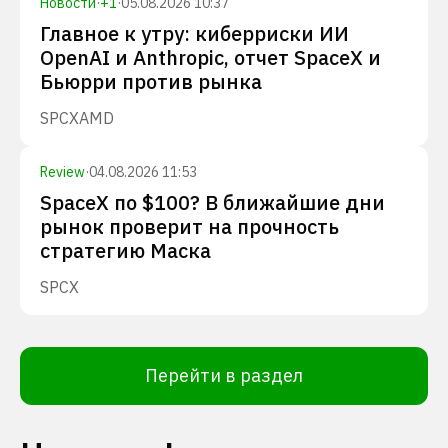
Новости
·
+
1
·
05.08.2026 10:37
Главное к утру: киберриски ИИ
OpenAI и Anthropic, отчет SpaceX и
Бьюрри против рынка
SPCX
AMD
Review
·
04.08.2026 11:53
SpaceX по $100? В ближайшие дни
рынок проверит на прочность
стратегию Маска
SPCX
Перейти в раздел