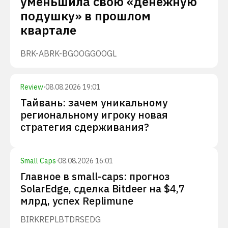
уменьшила свою «денежную
подушку» в прошлом
квартале
BRK-A
BRK-B
GOOG
GOOGL
Review
·
08.08.2026 19:01
Тайвань: зачем уникальному
региональному игроку новая
стратегия сдерживания?
Small Caps
·
08.08.2026 16:01
Главное в small-caps: прогноз
SolarEdge, сделка Bitdeer на $4,7
млрд, успех Replimune
BIRK
REPL
BTDR
SEDG