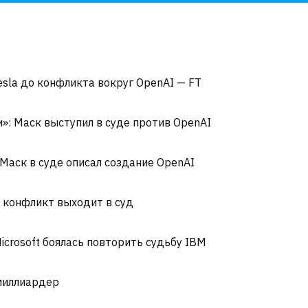
sla до конфликта вокруг OpenAI — FT
»: Маск выступил в суде против OpenAI
 Маск в суде описал создание OpenAI
х конфликт выходит в суд
icrosoft боялась повторить судьбу IBM
 миллиардер