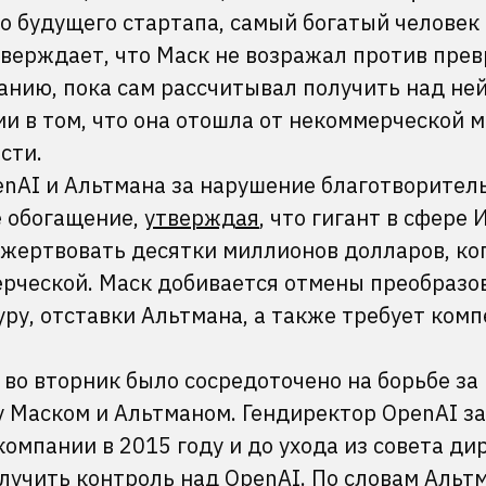
 будущего стартапа, самый богатый человек 
тверждает, что Маск не возражал против пре
анию, пока сам рассчитывал получить над не
и в том, что она отошла от некоммерческой м
сти.
enAI и Альтмана за нарушение благотворител
е обогащение,
утверждая
, что гигант в сфере 
ожертвовать десятки миллионов долларов, ко
рческой. Маск добивается отмены преобразо
ру, отставки Альтмана, а также требует ком
во вторник было сосредоточено на борьбе за
 Маском и Альтманом. Гендиректор OpenAI за
компании в 2015 году и до ухода из совета ди
лучить контроль над OpenAI. По словам Альтм