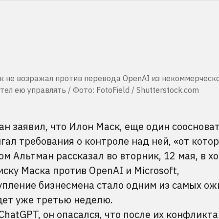
к не возражал против перевода OpenAI из некоммерческ
ел ею управлять / Фото: FotoField / Shutterstock.com
н заявил, что Илон Маск, еще один сооснова
ал требования о контроле над ней, «от кото
м Альтман рассказал во вторник, 12 мая, в х
ску Маска против OpenAI и Microsoft,
тупление бизнесмена стало одним из самых о
дет уже третью неделю.
hatGPT, он опасался, что после их конфликта