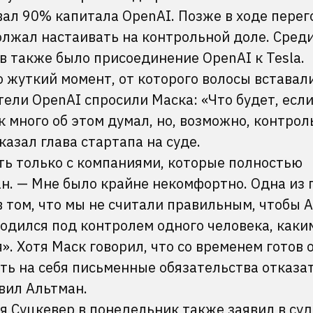
вал 90% капитала OpenAI. Позже в ходе перег
олжал настаивать на контрольной доле. Сред
в также было присоединение OpenAI к Tesla.
 жуткий момент, от которого волосы вставал
тели OpenAI спросили Маска: «Что будет, есл
к много об этом думал, но, возможно, контрол
азал глава стартапа на суде.
ть только с компаниями, которые полностью
ан. — Мне было крайне некомфортно. Одна из
 том, что мы не считали правильным, чтобы 
одился под контролем одного человека, каки
». Хотя Маск говорил, что со временем готов 
ять на себя письменные обязательства отказа
вил Альтман.
 Суцкевер в понедельник также заявил в суд