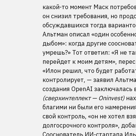
какой-то момент Маск потребо
он снизил требования, но прод
обсуждавшихся тогда варианто
Альтман описал «один особенно
дыбом»: когда другие сооснова
умрешь?» Тот ответил: «Я не та
перейдет к моим детям», переск
«Илон решил, что будет работа
контролирует, — заявил Альтм
создания OpenAI заключалась в
(сверхинтеллект — Oninvest)
нах
благими ни были его намерения
свой контроль, «он не хотел вз
долгосрочного контроля», доба
Сооснователь ИИ-стартапа Илья