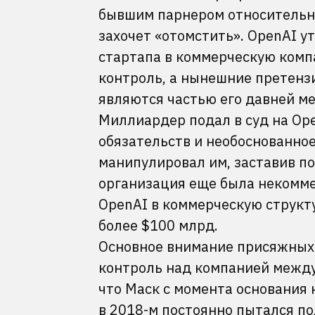
бывшим парнером относительно
захочет «отомстить». OpenAI у
стартапа в коммерческую комп
контроль, а нынешние претензи
являются частью его давней ме
Миллиардер подал в суд на Op
обязательств и необоснованно
манипулировал им, заставив п
организация еще была некомме
OpenAI в коммерческую структу
более $100 млрд.
Основное внимание присяжных 
контроль над компанией между
что Маск с момента основания 
в 2018-м постоянно пытался по