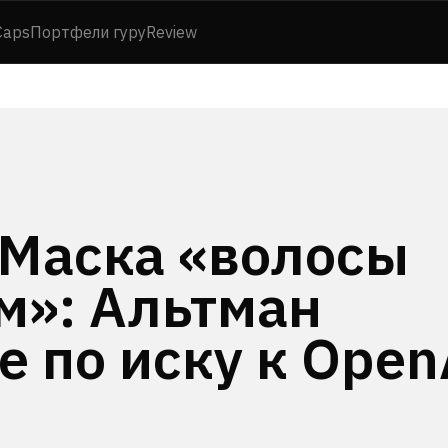
Caps
Портфели гуру
Review
 Маска «волосы
м»: Альтман
е по иску к Open