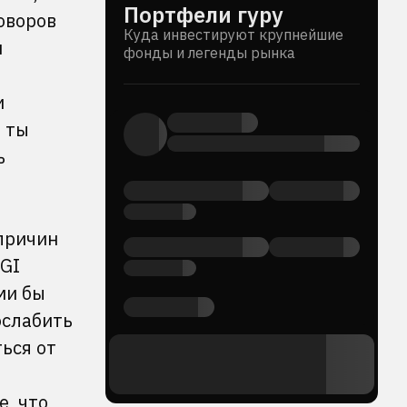
Портфели гуру
оворов
Куда инвестируют крупнейшие
и
фонды и легенды рынка
и
и ты
ь
 причин
AGI
ми бы
ослабить
ться от
е, что