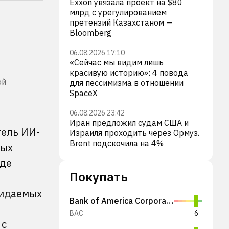
Exxon увязала проект на $80
млрд с урегулированием
претензий Казахстаном —
Bloomberg
06.08.2026 17:10
«Сейчас мы видим лишь
красивую историю»: 4 повода
ой
для пессимизма в отношении
SpaceX
06.08.2026 23:42
Иран предложил судам США и
тель ИИ-
Израиля проходить через Ормуз.
Brent подскочила на 4%
рых
оде
Покупать
жидаемых
Bank of America Corporation
BAC
6
 с