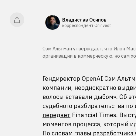
Владислав Осипов
корреспондент Oninvest
Сэм Альтман утверждает, что Илон Мас
организации в коммерческую, но сам хот
Гендиректор OpenAI Сэм Альтма
компании, неоднократно выдвиг
волосы вставали дыбом». Об это
судебного разбирательства по и
передает
Financial Times. Выс
моментов процесса, который и
По словам главы разработчика C