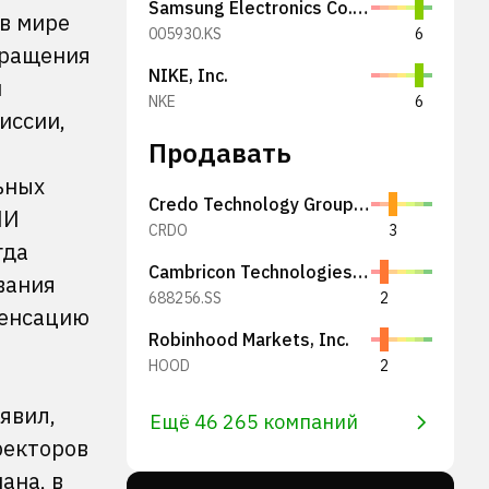
Samsung Electronics Co., Ltd.
в мире
005930.KS
6
вращения
NIKE, Inc.
й
NKE
6
иссии,
Продавать
ьных
Credo Technology Group Holding Ltd
ИИ
CRDO
3
гда
Cambricon Technologies Corporation Limited
вания
688256.SS
2
пенсацию
Robinhood Markets, Inc.
HOOD
2
явил,
Ещё 46 265 компаний
ректоров
ана, в