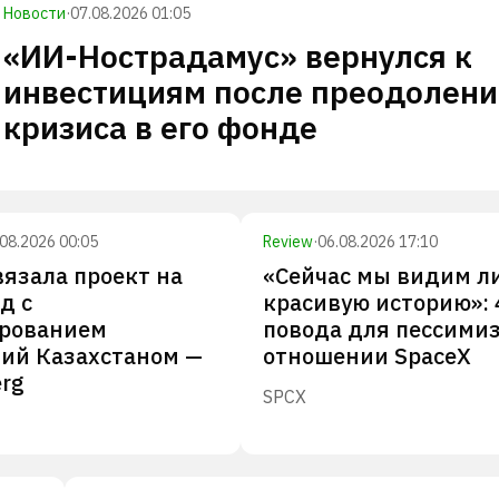
Новости
·
07.08.2026 01:05
«ИИ-Нострадамус» вернулся к
инвестициям после преодолени
кризиса в его фонде
.08.2026 00:05
Review
·
06.08.2026 17:10
вязала проект на
«Сейчас мы видим л
д с
красивую историю»: 
ированием
повода для пессими
ий Казахстаном —
отношении SpaceX
rg
SPCX