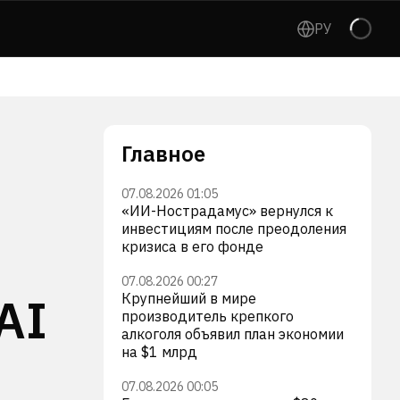
РУ
Главное
07.08.2026 01:05
«ИИ-Нострадамус» вернулся к
инвестициям после преодоления
кризиса в его фонде
07.08.2026 00:27
AI
Крупнейший в мире
производитель крепкого
алкоголя объявил план экономии
на $1 млрд
07.08.2026 00:05