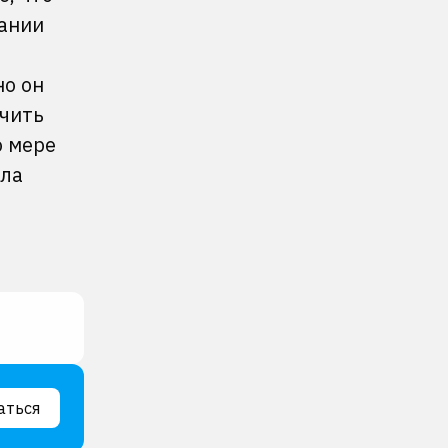
пании
но он
учить
о мере
ыла
аться