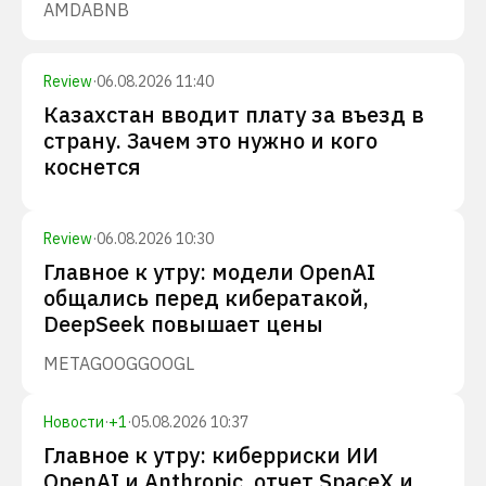
AMD
ABNB
Review
·
06.08.2026 11:40
Казахстан вводит плату за въезд в
страну. Зачем это нужно и кого
коснется
Review
·
06.08.2026 10:30
Главное к утру: модели OpenAI
общались перед кибератакой,
DeepSeek повышает цены
META
GOOG
GOOGL
Новости
·
+
1
·
05.08.2026 10:37
Главное к утру: киберриски ИИ
OpenAI и Anthropic, отчет SpaceX и