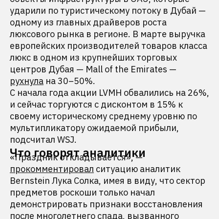
ударили по туристическому потоку в Дубай —
одному из главных драйверов роста
люксового рынка в регионе. В марте выручка
европейских производителей товаров класса
люкс в одном из крупнейших торговых
центров Дубая — Mall of the Emirates —
рухнула
на 30–50%.
С начала года акции LVMH обвалились на 26%,
и сейчас торгуются с дисконтом в 15% к
своему историческому среднему уровню по
мультипликатору ожидаемой прибыли,
подсчитал WSJ.
Что говорят аналитики
«Праздник откладывается», —
прокомментировал
ситуацию аналитик
Bernstein Лука Солка, имея в виду, что сектор
предметов роскоши только начал
демонстрировать признаки восстановления
после многолетнего спада, вызванного