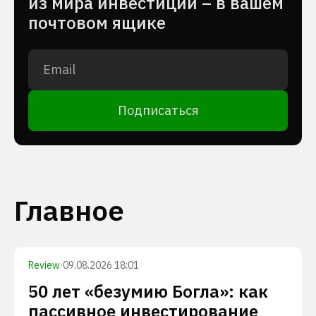
из мира инвестиций – в вашем
почтовом ящике
Подписаться
Главное
Review
·
09.08.2026 18:01
50 лет «безумию Богла»: как
пассивное инвестирование