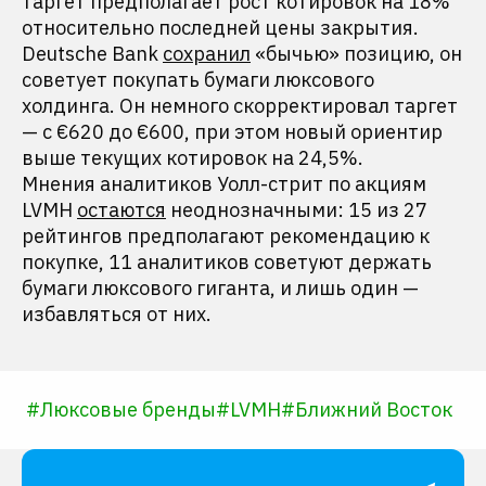
таргет предполагает рост котировок на 18%
относительно последней цены закрытия.
Deutsche Bank
сохранил
«бычью» позицию, он
советует покупать бумаги люксового
холдинга. Он немного скорректировал таргет
— с €620 до €600, при этом новый ориентир
выше текущих котировок на 24,5%.
Мнения аналитиков Уолл-стрит по акциям
LVMH
остаются
неоднозначными: 15 из 27
рейтингов предполагают рекомендацию к
покупке, 11 аналитиков советуют держать
бумаги люксового гиганта, и лишь один —
избавляться от них.
#
Люксовые бренды
#
LVMH
#
Ближний Восток