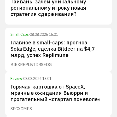
Тайвань: зачем уникальному
региональному игроку новая
стратегия сдерживания?
Small Caps
·
08.08.2026 16:01
Главное в small-caps: прогноз
SolarEdge, сделка Bitdeer на $4,7
млрд, успех Replimune
BIRK
REPL
BTDR
SEDG
Review
·
08.08.2026 13:01
Горячая картошка от SpaceX,
мрачные ожидания Бьюрри и
трогательный «стартап поневоле»
SPCX
CMPS