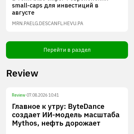
small-caps для инвестиций в
августе
MRN.PA
ELG.DE
SCANFL.HE
VU.PA
Перейти в раздел
Review
Review
·
07.08.2026 10:41
Главное к утру: ByteDance
создает ИИ-модель масштаба
Mythos, нефть дорожает