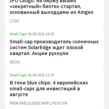
IPO Latigo: на биржу вышел
«секретный» биотех-стартап,
основанный выходцами из Amgen
LTGO
Small Caps
·
06.08.2026 14:55
Small-cap производитель солнечных
систем SolarEdge ждет плохой
квартал. Акции рухнули
SEDG
Small Caps
·
06.08.2026 11:29
В тени blue chips: 4 европейских
small-caps для инвестиций в
августе
MRN.PA
ELG.DE
SCANFL.HE
VU.PA