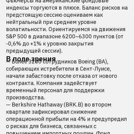
Фьючерсы на американские фондовые
индексы торгуются в плюсе. Баланс рисков на
предстоящую сессию оцениваем как
нейтральный при среднем уровне
волатильности. Ориентируемся на движения
S&P 500 в диапазоне 6200–6300 пунктов (от
-0,6% до +1% к уровню закрытия
предыдущей сессии).
В поле зрения
— Более 3200 сотрудников Boeing (BA),
собирающих истребители в Сент-Луисе,
начали забастовку после отказа от нового
контракта. Компания задействует
временный персонал для поддержки
производства.
— Berkshire Hathaway (BRK.B) во втором
квартале зафиксировал снижение
операционной прибыли на 4% и предупредил
о рисках для бизнеса, связанных с
повышением импортных пошлин. Фонд