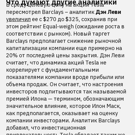
Что думают другие аналитики
В среду целевую цену на акции Tesla
пересмотрел Barclays – аналитик
Дэн Леви
увеличил
ее с $270 до $325, сохранив при
этом рейтинг Equal-weigh (ожидание роста в
соответствии с рынком). Новый таргет
Barclays предполагает снижение рыночной
капитализации компании еще примерно на
20% от последней цены закрытия. Дэн Леви
считает, что динамика акций Tesla не
коррелирует с фундаментальными
показателями компании вроде прибыли или
объема продаж. Он считает, что настроения
инвесторов подпитываются так называемой
премией Илона — термином, обозначающим
значительное влияние, которое Илон Маск,
как предполагается, оказывает на оценку
компании инвесторами. Аналитик Barclays
добавил, что инвестиционная
привлекательность Tesla обладает таким же