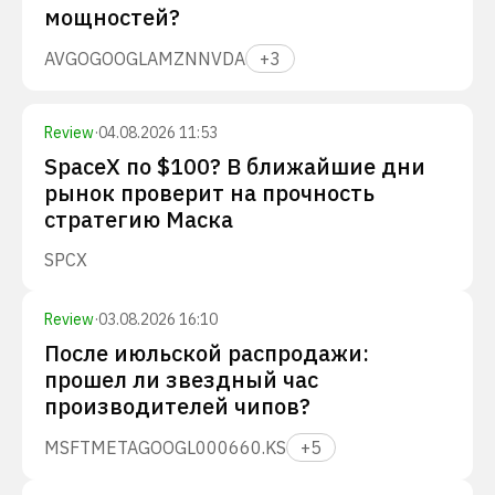
мощностей?
AVGO
GOOGL
AMZN
NVDA
+
3
Review
·
04.08.2026 11:53
SpaceX по $100? В ближайшие дни
рынок проверит на прочность
стратегию Маска
SPCX
Review
·
03.08.2026 16:10
После июльской распродажи:
прошел ли звездный час
производителей чипов?
MSFT
META
GOOGL
000660.KS
+
5