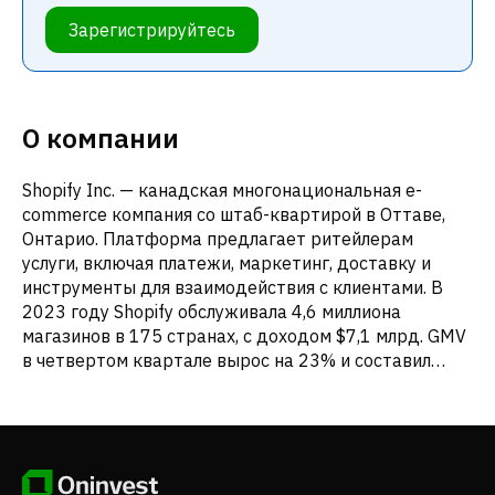
Зарегистрируйтесь
О компании
Shopify Inc. — канадская многонациональная e-
commerce компания со штаб-квартирой в Оттаве,
Онтарио. Платформа предлагает ритейлерам
услуги, включая платежи, маркетинг, доставку и
инструменты для взаимодействия с клиентами. В
2023 году Shopify обслуживала 4,6 миллиона
магазинов в 175 странах, с доходом $7,1 млрд. GMV
в четвертом квартале вырос на 23% и составил
$75,1 млрд. По капитализации, равной $92,12 млрд,
Shopify занимает третье место среди публичных
канадских компаний. Интересные факты: - Shopify
предоставляет услуги в Канаде, США, Европе,
Ближнем Востоке, Африке, Азиатско-Тихоокеанском