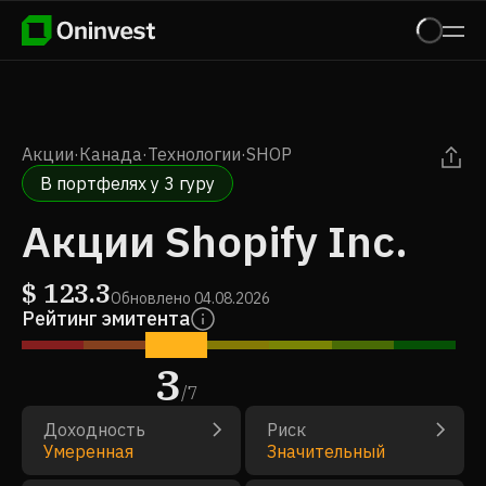
Акции
·
Канада
·
Технологии
·
SHOP
В портфелях у 3 гуру
Акции Shopify Inc.
$
123.3
Обновлено
04.08.2026
Рейтинг эмитента
3
/
7
Доходность
Риск
Умеренная
Значительный